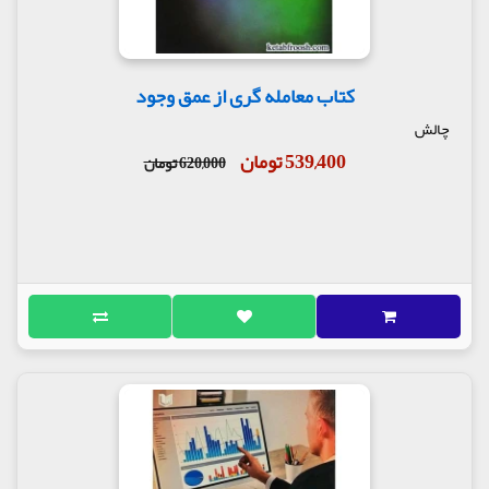
کتاب معامله گری از عمق وجود
چالش
539,400 تومان
620,000 تومان