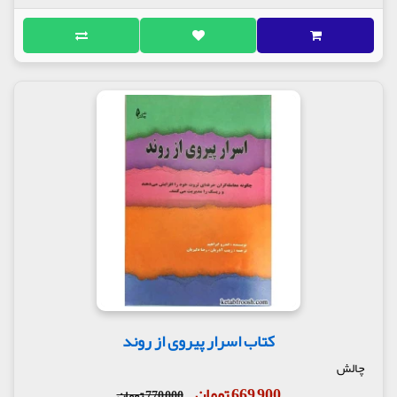
کتاب اسرار پیروی از روند
چالش
669,900 تومان
770,000 تومان