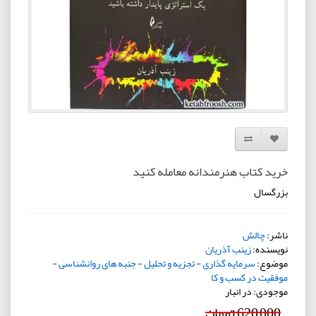
افزودن به لیست دلخواه
مقایسه این محصول
خرید کتاب هنرمندانه معامله کنید
بزرگسال
ناشر:
چالش
نویسنده:
زینب آذریان
موضوع:
سرمایه گذاری
-
تجزیه و تحلیل
-
جنبه های روانشناسی
-
موفقیت در کسب و کا
موجودی: در انبار
620,000 تومان