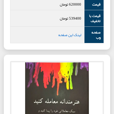
قیمت
620000
تومان
قیمت با
539400
تومان
تخفیف
صفحه
لینک این صفحه
وب