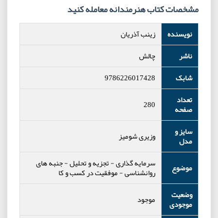
مشخصات کتاب هنرمندانه معامله کنید
نویسنده
زینب آذریان
ناشر
چالش
شابک
9786226017428
تعداد
280
صفحه
سایز و
وزیری شومیز
مدل
سرمایه گذاری
-
تجزیه و تحلیل
-
جنبه های
موضوع
روانشناسی
-
موفقیت در کسب و کا
وضعیت
موجود
موجودی