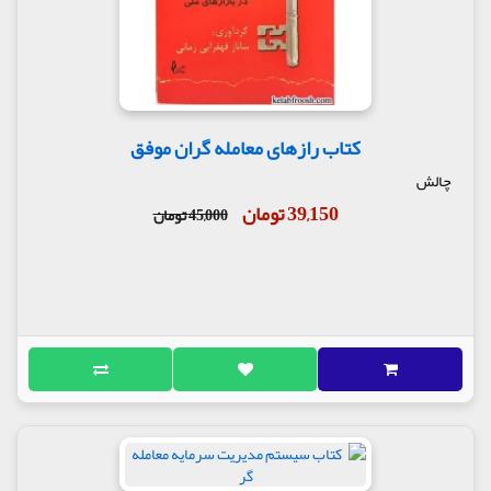
کتاب رازهای معامله گران موفق
چالش
39,150 تومان
45,000 تومان