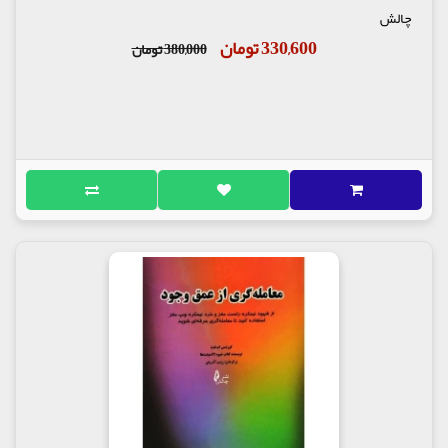
چالش
330,600 تومان
380,000 تومان