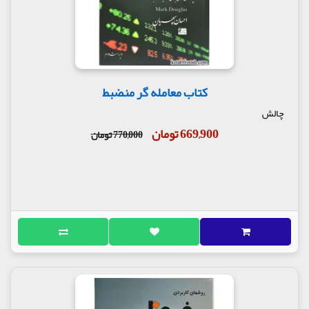
کتاب معامله گر منضبط
چالش
669,900 تومان
770,000 تومان