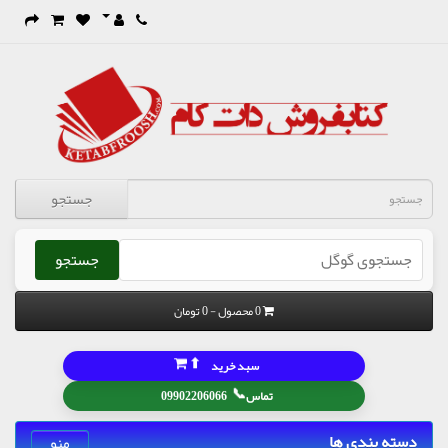
جستجو
جستجو
0 محصول - 0 تومان
⬆
سبد خرید
📞
تماس
09902206066
دسته بندی ها
منو