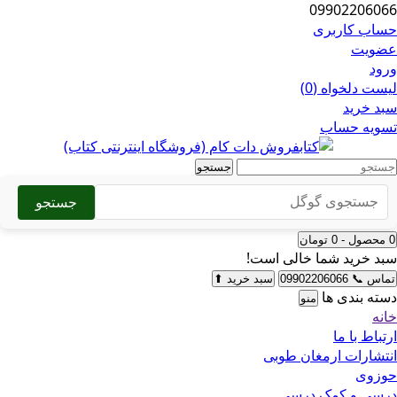
09902206066
حساب کاربری
عضویت
ورود
لیست دلخواه (0)
سبد خرید
تسویه حساب
جستجو
جستجو
0 محصول - 0 تومان
سبد خرید شما خالی است!
تماس
📞
09902206066
سبد خرید
⬆
دسته بندی ها
منو
خانه
ارتباط با ما
انتشارات ارمغان طوبی
حوزوی
درسی و کمک درسی