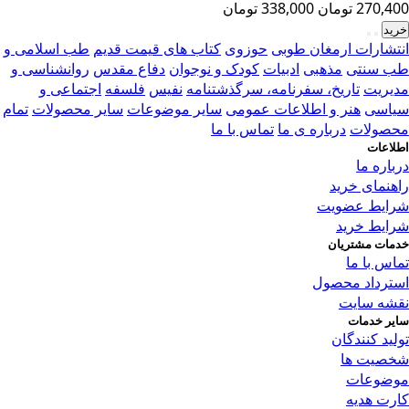
270,400 تومان
338,000 تومان
خرید
انتشارات ارمغان طوبی
حوزوی
کتاب های قیمت قدیم
طب اسلامی و
طب سنتی
مذهبی
ادبیات
کودک و نوجوان
دفاع مقدس
روانشناسی و
مدیریت
تاریخ، سفرنامه، سرگذشتنامه
نفیس
فلسفه
اجتماعی و
سیاسی
هنر و اطلاعات عمومی
سایر موضوعات
سایر محصولات
تمام
محصولات
درباره ی ما
تماس با ما
اطلاعات
درباره ما
راهنمای خرید
شرایط عضویت
شرایط خرید
خدمات مشتریان
تماس با ما
استرداد محصول
نقشه سایت
سایر خدمات
تولید کنندگان
شخصیت ها
موضوعات
کارت هدیه