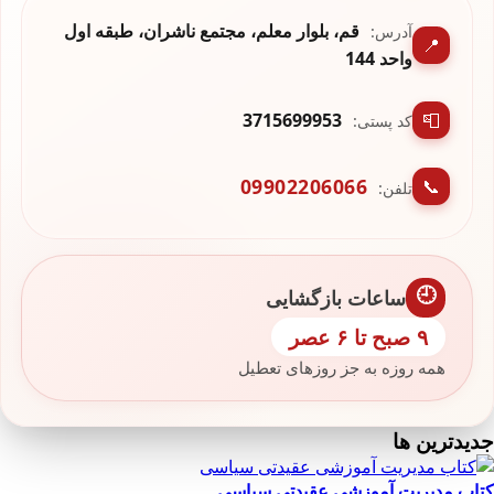
قم، بلوار معلم، مجتمع ناشران، طبقه اول
آدرس:
📍
واحد 144
3715699953
📮
کد پستی:
09902206066
📞
تلفن:
🕘
ساعات بازگشایی
۹ صبح تا ۶ عصر
همه روزه به جز روزهای تعطیل
جديدترين ها
کتاب مدیریت آموزشی عقیدتی سیاسی