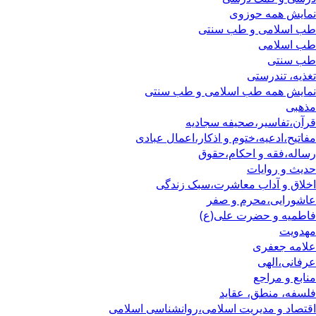
نمایش همه حوزوی
طب اسلامی و طب سنتی
طب اسلامی
طب سنتی
تغذیه، تندرستی
نمایش همه طب اسلامی و طب سنتی
مذهبی
قرآن،تفاسیر،صحیفه سجادیه
مفاتیح،ادعیه،ختوم و اذکار،اعمال عبادی
رساله،فقه و احکام،حقوق
حدیث و روایات
اخلاق و آداب معاشرت،سبک زندگی
عاشورایی،محرم و صفر
فاطمیه و حضرت علی(ع)
مهدویت
علامه جعفری
عرفانی،الهی
منابع و مراجع
فلسفه، منطق، عقاید
اقتصاد و مدیریت اسلامی،روانشناسی اسلامی