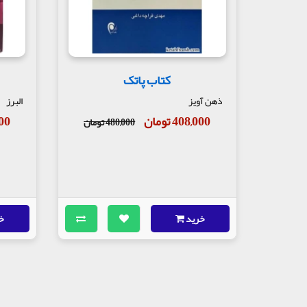
کتاب پاتک
ذهن آویز
البرز
408,000 تومان
,000
480,000 تومان
خرید
خ