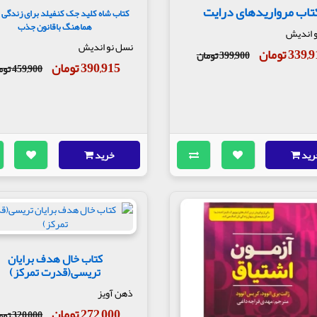
تاب مرواریدهای درایت
کتاب شاه کلید جک کنفیلد برای زندگی
هماهنگ باقانون جذب
 اندیش
نسل نو اندیش
339 تومان
399,900 تومان
390,915 تومان
459,900 تومان
رید
خرید
کتاب خال هدف برایان
تریسی(قدرت تمرکز)
ذهن آویز
272,000 تومان
320,000 تومان