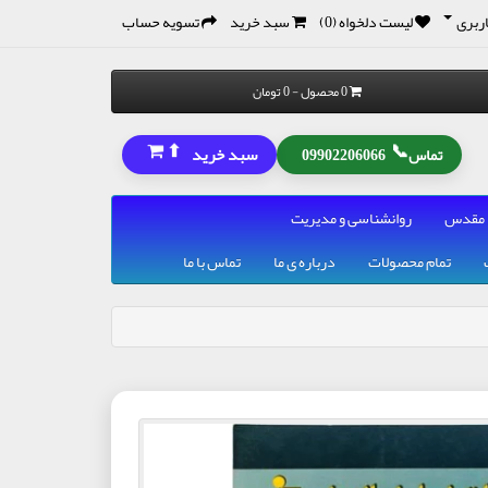
ربری
لیست دلخواه (0)
سبد خرید
تسویه حساب
0 محصول - 0 تومان
⬆
📞
سبد خرید
تماس
09902206066
 مقدس
روانشناسی و مدیریت
تمام محصولات
درباره ی ما
تماس با ما