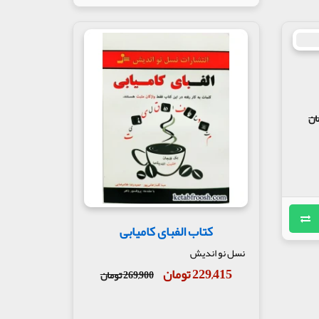
کتاب الفبای کامیابی
نسل نو اندیش
229,415 تومان
269,900 تومان