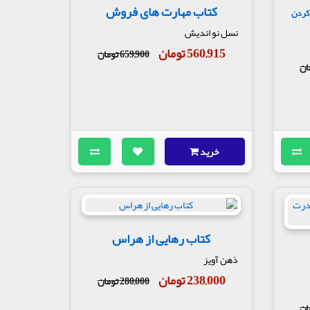
کتاب مهارت های فروش
 کردن
نسل نو اندیش
560,915 تومان
659,900 تومان
خرید
کتاب رهایی از هراس
ذهن آویز
238,000 تومان
280,000 تومان