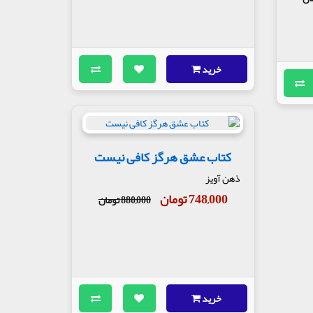
خرید
کتاب عشق هرگز کافی نیست
ذهن آویز
748,000 تومان
880,000 تومان
خرید