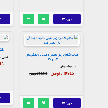
خرید
خ
کت
کتاب افکارتان را تغییر دهید تا زندگی تان
نسل نو
تغییر کند
,915
نسل نو اندیش
849,915 تومان
999,900 تومان
خ
خرید