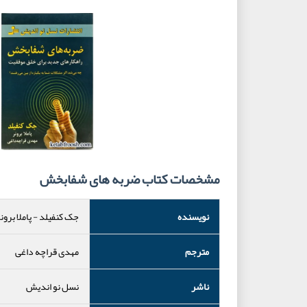
مشخصات کتاب ضربه های شفابخش
نویسنده
جک کنفیلد
-
پاملا برون
مترجم
مهدی قراچه داغی
ناشر
نسل نو اندیش