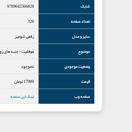
شابک
9789642366828
تعداد صفحه
326
سایز و مدل
رقعی شومیز
موضوع
موفقیت
-
جنبه های رو
وضعیت موجودی
ناموجود
قیمت
17900
تومان
صفحه وب
لینک این صفحه