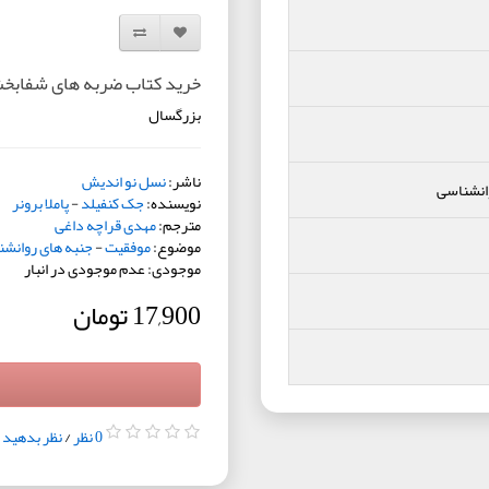
افزودن به لیست دلخواه
مقایسه این محصول
خرید کتاب ضربه های شفاب
بزرگسال
ناشر:
نسل نو اندیش
انشناسی
نویسنده:
جک کنفیلد
-
پاملا برونر
مترجم:
مهدی قراچه داغی
موضوع:
موفقیت
-
جنبه های روانش
موجودی: عدم موجودی در انبار
17,900 تومان
0 نظر
/
نظر بدهید