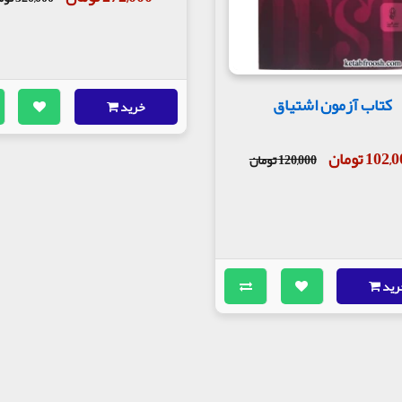
کتاب آزمون اشتیاق
خرید
102 تومان
120,000 تومان
رید