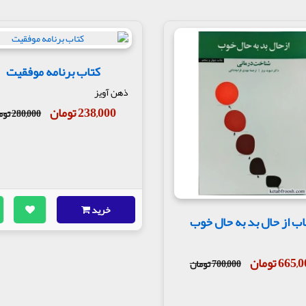
کتاب برنامه موفقیت
ذهن آویز
238,000 تومان
280,000 تومان
خرید
اب از حال بد به حال خوب
665 تومان
700,000 تومان