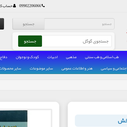
09902206066
حساب کا
جستجو
جستجو
طب اسلامی و طب سنتی
مذهبی
ادبیات
کودک و نوجوان
دفاع
جتماعی و سیاسی
هنر و اطلاعات عمومی
سایر موضوعات
سایر محصولات
بخش