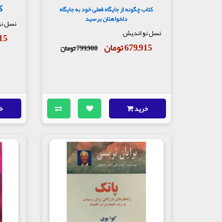
ک
کتاب چگونه از جایگاه فعلی خود به جایگاه
دلخواهتان برسید
نسل نو
نسل نو اندیش
,915
679,915 تومان
799,900 تومان
خرید
خ