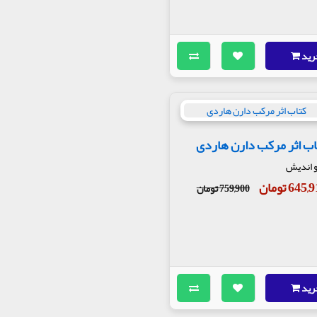
رید
اب اثر مرکب دارن هاردی
 اندیش
645 تومان
759,900 تومان
رید