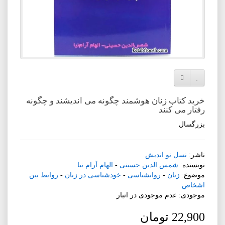
افزودن به لیست دلخواه
مقایسه این محصول
خرید کتاب زنان هوشمند چگونه می اندیشند و چگونه
رفتار می کنند
بزرگسال
ناشر:
نسل نو اندیش
نویسنده:
شمس الدین حسینی
-
الهام آرام نیا
موضوع:
زنان
-
روانشناسی
-
خودشناسی در زنان
-
روابط بین
اشخاص
موجودی: عدم موجودی در انبار
22,900 تومان