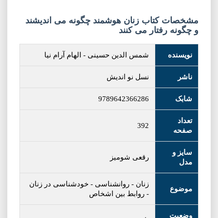
مشخصات کتاب زنان هوشمند چگونه می اندیشند
و چگونه رفتار می کنند
نویسنده
شمس الدین حسینی
-
الهام آرام نیا
ناشر
نسل نو اندیش
شابک
9789642366286
تعداد
392
صفحه
سایز و
رقعی شومیز
مدل
زنان
-
روانشناسی
-
خودشناسی در زنان
موضوع
-
روابط بین اشخاص
وضعیت