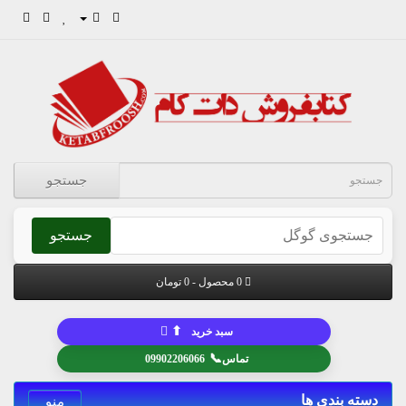
جستجو
جستجو
0 محصول - 0 تومان
⬆
سبد خرید
📞
تماس
09902206066
دسته بندی ها
منو