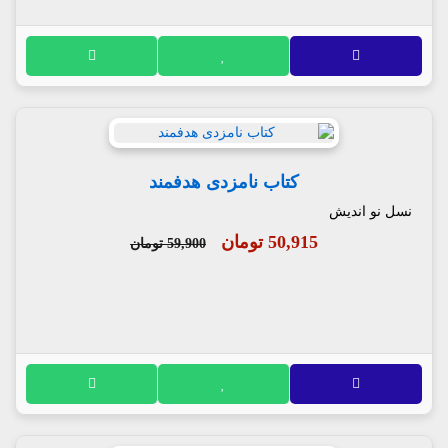
کتاب نامزدی هدفمند
نسل نو اندیش
50,915 تومان
59,900 تومان