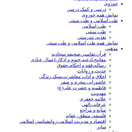
حوزوی
درسی و کمک درسی
نمایش همه حوزوی
طب اسلامی و طب سنتی
طب اسلامی
طب سنتی
تغذیه، تندرستی
نمایش همه طب اسلامی و طب سنتی
مذهبی
قرآن،تفاسیر،صحیفه سجادیه
مفاتیح،ادعیه،ختوم و اذکار،اعمال عبادی
رساله،فقه و احکام،حقوق
حدیث و روایات
اخلاق و آداب معاشرت،سبک زندگی
عاشورایی،محرم و صفر
فاطمیه و حضرت علی(ع)
مهدویت
علامه جعفری
عرفانی،الهی
منابع و مراجع
فلسفه، منطق، عقاید
اقتصاد و مدیریت اسلامی،روانشناسی اسلامی
سایر