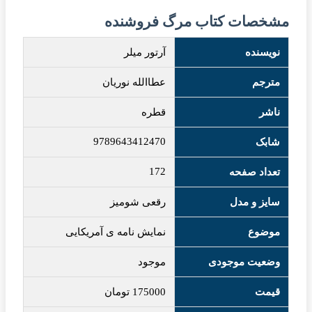
مشخصات کتاب مرگ فروشنده
نویسنده
آرتور میلر
مترجم
عطاالله نوریان
ناشر
قطره
9789643412470
شابک
172
تعداد صفحه
سایز و مدل
رقعی شومیز
موضوع
نمایش نامه ی آمریکایی
وضعیت موجودی
موجود
قیمت
175000
تومان