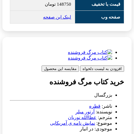
قیمت با تخفیف
148750
تومان
صفحه وب
لینک این صفحه
افزودن به لیست دلخواه
مقایسه این محصول
خرید کتاب مرگ فروشنده
بزرگسال
ناشر:
قطره
نویسنده:
آرتور میلر
مترجم:
عطاالله نوریان
موضوع:
نمایش نامه ی آمریکایی
موجودی: در انبار