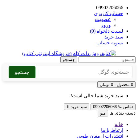
09902206066
حساب کاربری
عضویت
ورود
لیست دلخواه (0)
سبد خرید
تسویه حساب
جستجو
جستجو
0 محصول - 0 تومان
سبد خرید شما خالی است!
تماس
📞
09902206066
سبد خرید
⬆
دسته بندی ها
منو
خانه
ارتباط با ما
انتشارات ارمغان طوبی