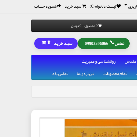
ربری
لیست دلخواه (0)
سبد خرید
تسویه حساب
0 محصول - 0 تومان
⬆
📞
سبد خرید
تماس
09902206066
 مقدس
روانشناسی و مدیریت
تمام محصولات
درباره ی ما
تماس با ما