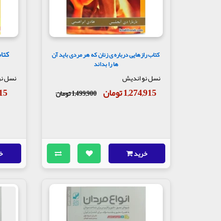
کتاب
کتاب رازهایی درباره ی زنان که هر مردی باید آن
ها را بداند
نسل نو اندیش
نسل نو
1,274,915 تومان
,915
1,499,900 تومان
خرید
خ