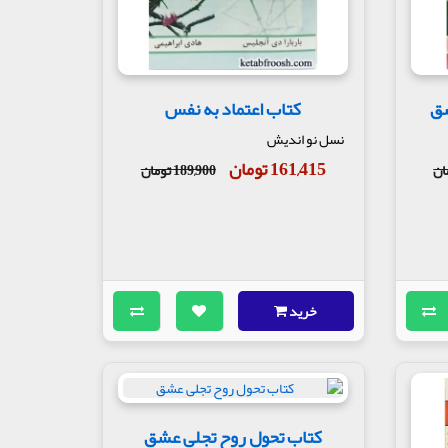
شق
کتاب اعتماد به نفس
نسل نو اندیش
161,415 تومان
189,900 تومان
خرید
کتاب تحول روح تجلی عشق