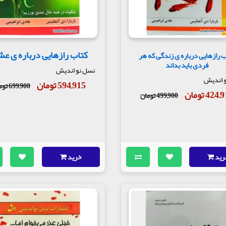
کتاب رازهایی درباره ی ع
 رازهایی درباره ی زندگی که هر
فردی باید بداند
نسل نو اندیش
 اندیش
594,915 تومان
699,900 تومان
424 تومان
499,900 تومان
رید
خرید