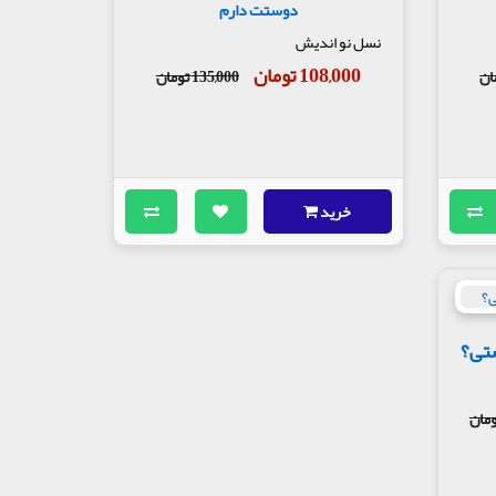
دوستت دارم
نسل نو اندیش
108,000 تومان
135,000 تومان
خرید
ستی؟