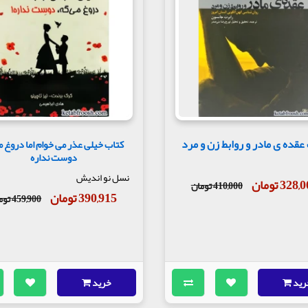
عقده ی مادر و روابط زن و مرد
کتاب خیلی عذر می خوام اما دروغ 
دوست نداره
نسل نو اندیش
328 تومان
410,000 تومان
390,915 تومان
459,900 تومان
رید
خرید