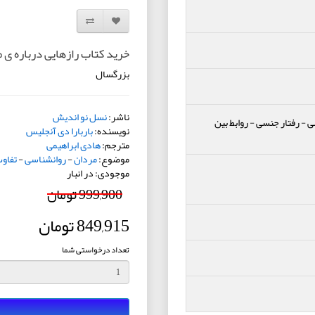
افزودن به لیست دلخواه
مقایسه این محصول
خرید کتاب رازهایی درباره ی مر
بزرگسال
ناشر:
نسل نو اندیش
ی
-
رفتار جنسی
-
روابط بین
نویسنده:
باربارا دی آنجلیس
مترجم:
هادی ابراهیمی
موضوع:
مردان
-
روانشناسی
-
تفاو
موجودی: در انبار
999,900 تومان
849,915 تومان
تعداد درخواستی شما