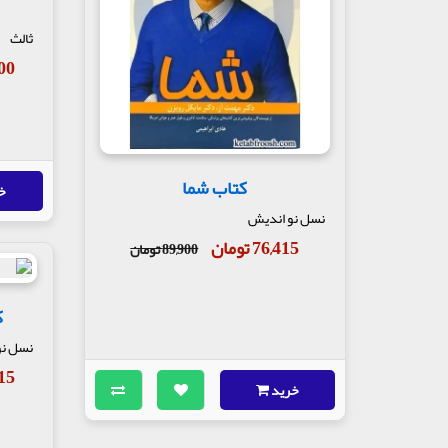
ثالث
,000
کتاب شما
خ
نسل نو اندیش
76,415 تومان
89,900 تومان
ک
نسل نو
,415
خرید