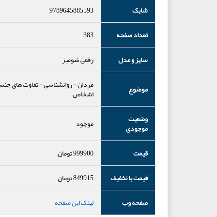
شابک
9789645885593
تعداد صفحه
383
سایز و مدل
رقعی شومیز
مردان
-
روانشناسی
-
تفاوت های جنس
موضوع
اشخاص
وضعیت
موجود
موجودی
قیمت
999900
تومان
قیمت با تخفیف
849915
تومان
صفحه وب
لینک این صفحه