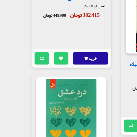
نسل نو اندیش
382,415 تومان
449,900 تومان
خرید
میگه