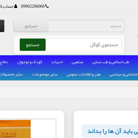
09902206066
حساب کا
جستجو
جستجو
طب اسلامی و طب سنتی
مذهبی
ادبیات
کودک و نوجوان
دفاع
جتماعی و سیاسی
هنر و اطلاعات عمومی
سایر موضوعات
سایر محصولات
 باید آن ها را بداند