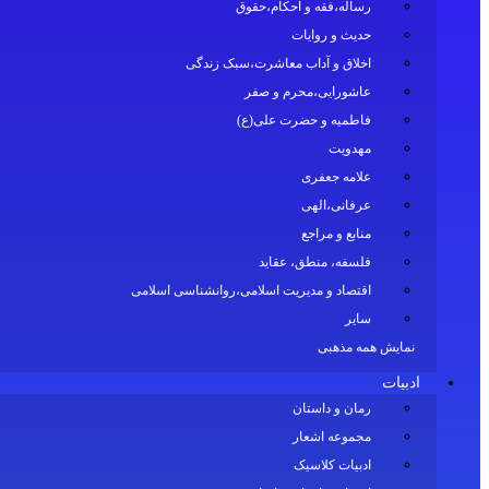
رساله،فقه و احکام،حقوق
حدیث و روایات
اخلاق و آداب معاشرت،سبک زندگی
عاشورایی،محرم و صفر
فاطمیه و حضرت علی(ع)
مهدویت
علامه جعفری
عرفانی،الهی
منابع و مراجع
فلسفه، منطق، عقاید
اقتصاد و مدیریت اسلامی،روانشناسی اسلامی
سایر
نمایش همه مذهبی
ادبیات
رمان و داستان
مجموعه اشعار
ادبیات کلاسیک