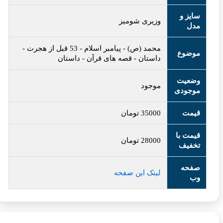
ایز و
وزیری شومیز
دل
محمد (ص)
-
پیامبر اسلام
-
53 قبل از هجرت
-
وضوع
داستان
-
قصه های قرآن
-
داستان
ضعیت
موجود
وجودی
یمت
35000
تومان
یمت با
28000
تومان
خفیف
فحه
لینک این صفحه
ب