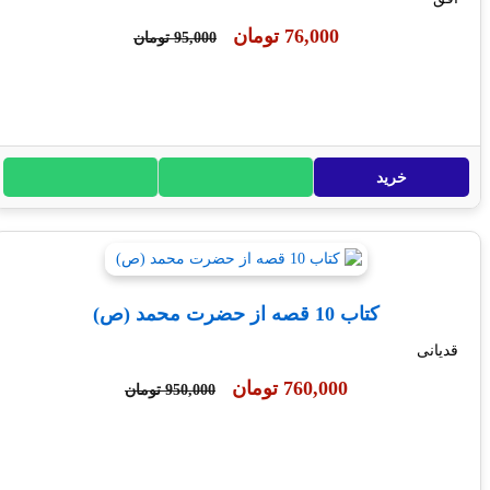
76,000 تومان
95,000 تومان
خرید
کتاب 10 قصه از حضرت محمد (ص)
انی
760,000 تومان
950,000 تومان