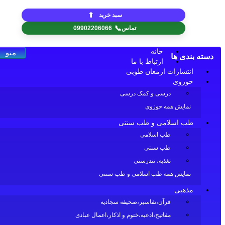
⬆
سبد خرید
📞
تماس
09902206066
خانه
منو
 بندی ها
ارتباط با ما
انتشارات ارمغان طوبی
حوزوی
درسی و کمک درسی
نمایش همه حوزوی
طب اسلامی و طب سنتی
طب اسلامی
طب سنتی
تغذیه، تندرستی
نمایش همه طب اسلامی و طب سنتی
مذهبی
قرآن،تفاسیر،صحیفه سجادیه
مفاتیح،ادعیه،ختوم و اذکار،اعمال عبادی