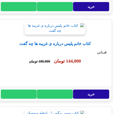
خرید
کتاب خانم پلیس درباره ی غریبه ها چه گفت
انی
144,000 تومان
180,000 تومان
خرید