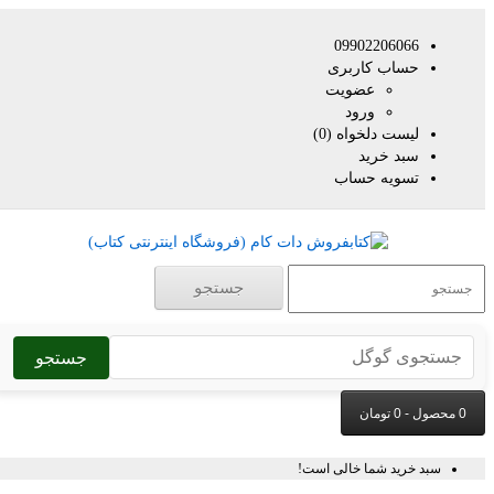
09902206066
حساب کاربری
عضویت
ورود
لیست دلخواه (0)
سبد خرید
تسویه حساب
جستجو
جستجو
سبد خرید شما خالی است!