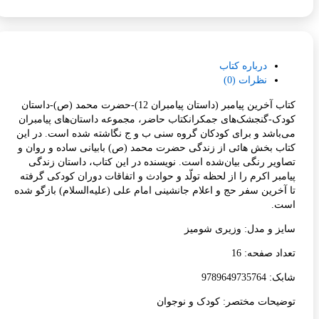
درباره کتاب
نظرات (0)
کتاب آخرین پیامبر (داستان پیامبران 12)-حضرت محمد (ص)-داستان
ک-گنجشک‌های جمکرانکتاب حاضر، مجموعه داستان‌های پیامبران
باشد و برای کودکان گروه سنی ب و ج نگاشته شده است. در این
ب بخش هائی از زندگی حضرت محمد (ص) بابیانی ساده و روان و
ویر رنگی بیان‌شده است. نویسنده در این کتاب، داستان زندگی
مبر اکرم را از لحظه تولّد و حوادث و اتفاقات دوران کودکی گرفته
آخرین سفر حج و اعلام جانشینی امام علی (علیه‌السلام) بازگو شده
ت.
ز و مدل: وزیری شومیز
اد صفحه: 16
978964973576
یحات مختصر: کودک و نوجوان