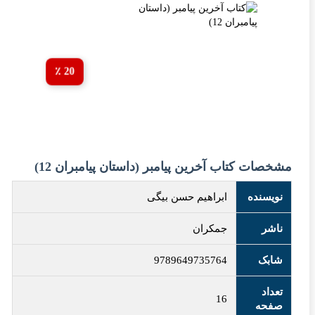
20 ٪
خصات کتاب آخرین پیامبر (داستان پیامبران 12)
ویسنده
ابراهیم حسن بیگی
اشر
جمکران
ابک
9789649735764
عداد
16
فحه