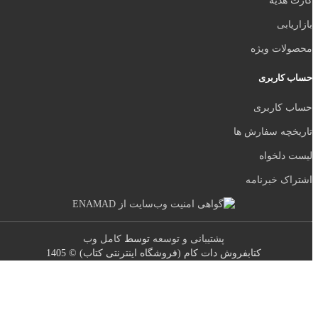
دیه
ی
ت ویژه
اربری
اربری
ه سفارش ها
لخواه
 خبرنامه
پشتیبانی و توسعه
توسط
کامل وب
کتابفروش دات کام (فروشگاه اینترنتی کتاب) © 1405