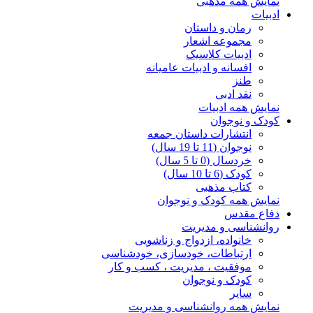
نمایش همه مذهبی
ادبیات
رمان و داستان
مجموعه اشعار
ادبیات کلاسیک
افسانه و ادبیات عامیانه
طنز
نقد ادبی
نمایش همه ادبیات
کودک و نوجوان
انتشارات داستان جمعه
نوجوان (11 تا 19 سال)
خردسال (0 تا 5 سال)
کودک (6 تا 10 سال)
کتاب مذهبی
نمایش همه کودک و نوجوان
دفاع مقدس
روانشناسی و مدیریت
خانواده، ازدواج و زناشویی
ارتباطات، خودسازی، خودشناسی
موفقیت ، مدیریت ، کسب و کار
کودک و نوجوان
سایر
نمایش همه روانشناسی و مدیریت