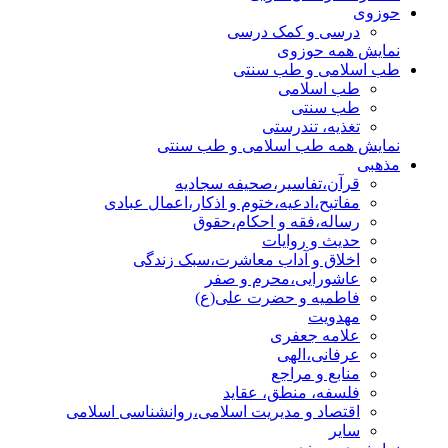
حوزوی
درسی و کمک درسی
نمایش همه حوزوی
طب اسلامی و طب سنتی
طب اسلامی
طب سنتی
تغذیه، تندرستی
نمایش همه طب اسلامی و طب سنتی
مذهبی
قرآن،تفاسیر،صحیفه سجادیه
مفاتیح،ادعیه،ختوم و اذکار،اعمال عبادی
رساله،فقه و احکام،حقوق
حدیث و روایات
اخلاق و آداب معاشرت،سبک زندگی
عاشورایی،محرم و صفر
فاطمیه و حضرت علی(ع)
مهدویت
علامه جعفری
عرفانی،الهی
منابع و مراجع
فلسفه، منطق، عقاید
اقتصاد و مدیریت اسلامی،روانشناسی اسلامی
سایر