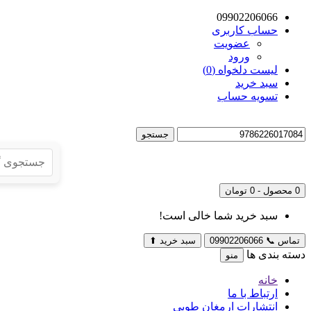
09902206066
حساب کاربری
عضویت
ورود
لیست دلخواه (0)
سبد خرید
تسویه حساب
جستجو
0 محصول - 0 تومان
سبد خرید شما خالی است!
تماس
📞
09902206066
سبد خرید
⬆
دسته بندی ها
منو
خانه
ارتباط با ما
انتشارات ارمغان طوبی