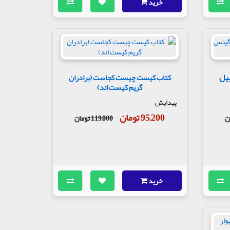
خرید
یل
کتاب کیست چیست کجاست (برادران
گریم کیست اند)
پیدایش
95,200 تومان
119,000 تومان
خرید