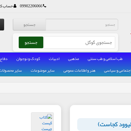
09902206066
حساب کا
جستجو
جستجو
طب اسلامی و طب سنتی
مذهبی
ادبیات
کودک و نوجوان
دفاع
جتماعی و سیاسی
هنر و اطلاعات عمومی
سایر موضوعات
سایر محصولات
یوود کجاست)