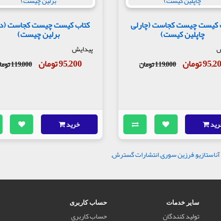
 کیست چیست کجاست (چارلی
کتاب کیست چیست کجاست (دی
چاپلین کیست)
برلین چیست)
ش
پیدایش
95, تومان
95,200 تومان
119,000 تومان
119,000 تومان
رید
خرید
آناستازیو
,
فرزین سوری
,
انتشارات گسترش
,
سایر خدمات
حساب کاربری
تولید کنندگان
حساب کاربری