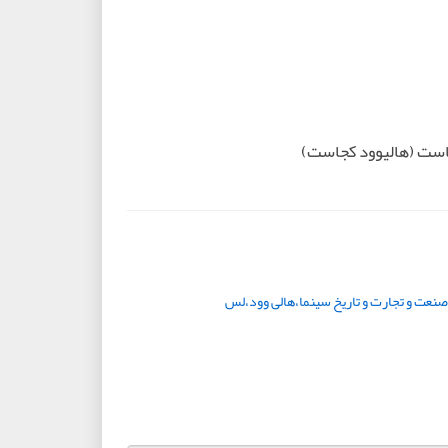
ست (هالیوود کجاست)
صنعت و تجارت و تاریخ سینما،هالی وود،لس