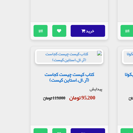
خرید
ولا
کتاب کیست چیست کجاست
(آر.ال.استاین کیست)
پیدایش
95,200 تومان
119,000 تومان