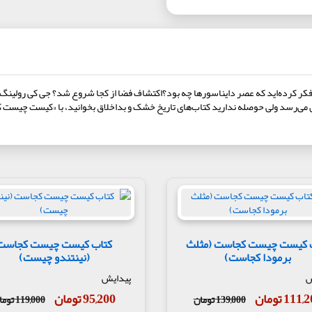
ر کرده‌اید که عصر دایناسورها چه بود؟اکتشاف فضا از کجا شروع شد؟ جی کی رولینگ
ن می‌رسد ولی حوصله ندارید کتاب‌های تاریخ خشک و بداخلاق بخوانید، با «کیست چیست 
 کیست چیست کجاست (مثلث
کتاب کیست چیست کجاست
برمودا کجاست)
(نینتندو چیست)
ش
پیدایش
111 تومان
95,200 تومان
139,000 تومان
119,000 تومان