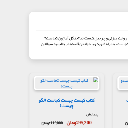
 و والت دیزنی و چرچیل کیست‌اند؟جنگل آمازون کجاست؟
کجاست» همراه شوید و با خواندن قصه‌های جالب به سوالتان
کتاب کیست چیست کجاست (لگو
چیست)
پیدایش
95,200 تومان
119,000 تومان