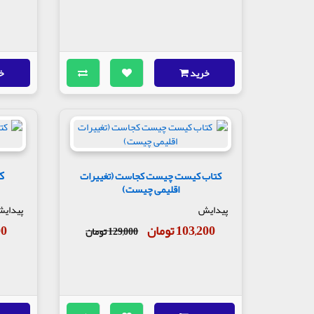
خرید
خ
ک
کتاب کیست چیست کجاست (تغییرات
اقلیمی چیست)
پیدایش
پیدای
103,200 تومان
200
129,000 تومان