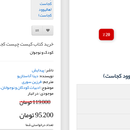
افزودن به لیست دلخواه
مقایسه این محصول
20 ٪
خرید کتاب کیست چیست کجا
کودک و نوجوان
ناشر:
پیدایش
ود کجاست)
نویسنده:
دینا آناستازیو
مترجم:
فرزین سوری
موضوع:
ادبیات کودکان و نوجوانان،
موجودی: در انبار
119,000 تومان
95,200 تومان
تعداد درخواستی شما