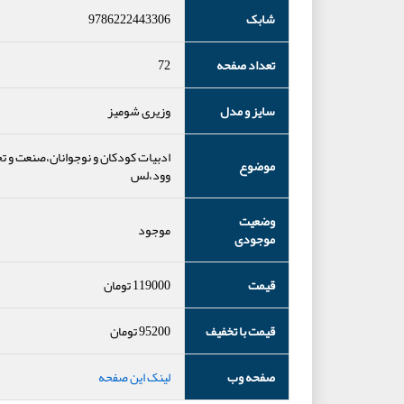
شابک
9786222443306
تعداد صفحه
72
سایز و مدل
وزیری شومیز
ادبیات کودکان و نوجوانان،صنعت و تج
موضوع
وود،لس
وضعیت
موجود
موجودی
قیمت
119000
تومان
قیمت با تخفیف
95200
تومان
صفحه وب
لینک این صفحه