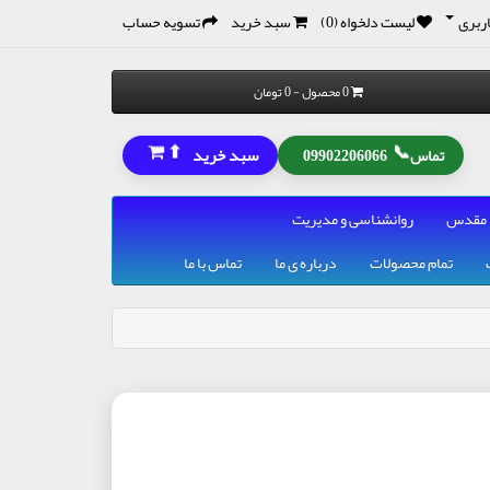
ربری
لیست دلخواه (0)
سبد خرید
تسویه حساب
0 محصول - 0 تومان
⬆
📞
سبد خرید
تماس
09902206066
 مقدس
روانشناسی و مدیریت
تمام محصولات
درباره ی ما
تماس با ما