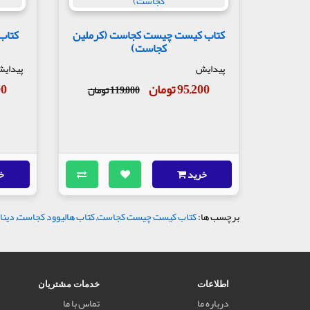
کتاب کیست چیست کجاست (کرملین
کتاب
کجاست)
پیدایش
پیدای
95,200 تومان
200
119,000 تومان
خرید
خ
برچسب ها:
کتاب کیست چیست کجاست
,
کتاب هالیوود کجاست
,
دینا 
اطلاعات
خدمات مشتریان
درباره ما
تماس با ما