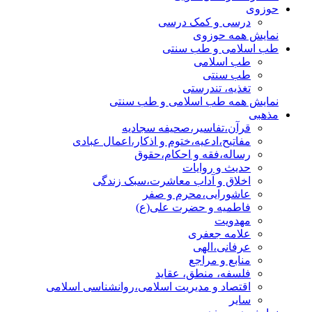
حوزوی
درسی و کمک درسی
نمایش همه حوزوی
طب اسلامی و طب سنتی
طب اسلامی
طب سنتی
تغذیه، تندرستی
نمایش همه طب اسلامی و طب سنتی
مذهبی
قرآن،تفاسیر،صحیفه سجادیه
مفاتیح،ادعیه،ختوم و اذکار،اعمال عبادی
رساله،فقه و احکام،حقوق
حدیث و روایات
اخلاق و آداب معاشرت،سبک زندگی
عاشورایی،محرم و صفر
فاطمیه و حضرت علی(ع)
مهدویت
علامه جعفری
عرفانی،الهی
منابع و مراجع
فلسفه، منطق، عقاید
اقتصاد و مدیریت اسلامی،روانشناسی اسلامی
سایر