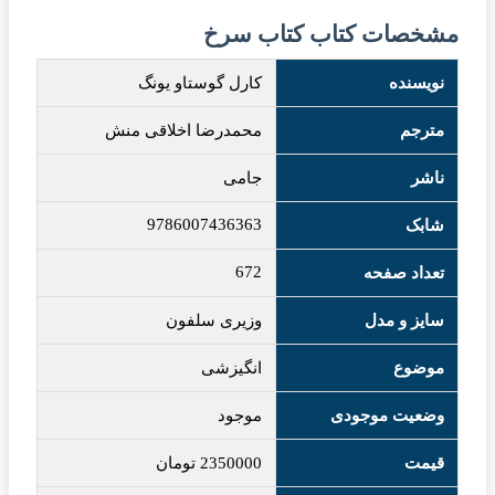
مشخصات کتاب کتاب سرخ
نویسنده
کارل گوستاو یونگ
مترجم
محمدرضا اخلاقی منش
ناشر
جامی
9786007436363
شابک
672
تعداد صفحه
سایز و مدل
وزیری سلفون
موضوع
انگیزشی
وضعیت موجودی
موجود
قیمت
2350000
تومان