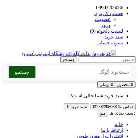
09902206066
حساب کاربری
عضویت
ورود
لیست دلخواه (0)
سبد خرید
تسویه حساب
جستجو
جستجو
0 محصول - 0 تومان
سبد خرید شما خالی است!
تماس
📞
09902206066
سبد خرید
⬆
دسته بندی ها
منو
خانه
ارتباط با ما
انتشارات ارمغان طوبی