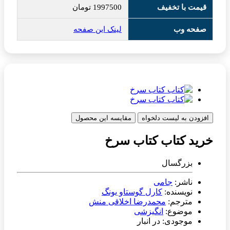
قیمت با تخفیف
1997500
تومان
صفحه وب
لینک این صفحه
افزودن به لیست دلخواه
مقایسه این محصول
خرید کتاب کتاب سرخ
بزرگسال
ناشر:
جامی
نویسنده:
کارل گوستاو یونگ
مترجم:
محمدرضا اخلاقی منش
موضوع:
انگیزشی
موجودی: در انبار