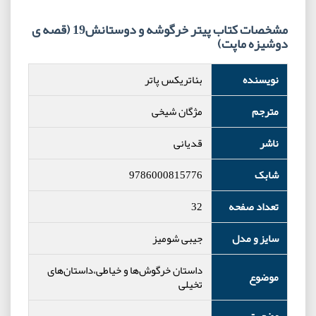
مشخصات کتاب پیتر خرگوشه و دوستانش19 (قصه ی
دوشیزه ماپت)
نویسنده
بئاتریکس پاتر
مترجم
مژگان شیخی
ناشر
قدیانی
شابک
9786000815776
تعداد صفحه
32
سایز و مدل
جیبی شومیز
داستان خرگوش‌ها و خیاطی،داستان‌های
موضوع
تخیلی