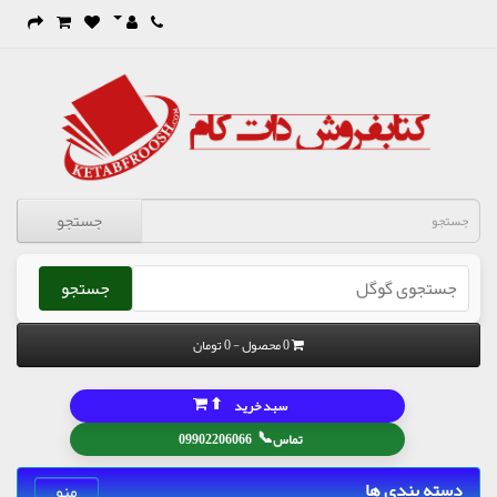
جستجو
جستجو
0 محصول - 0 تومان
⬆
سبد خرید
📞
تماس
09902206066
دسته بندی ها
منو