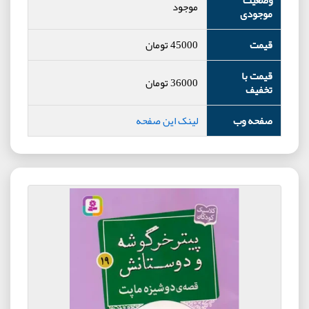
وضعیت
موجود
موجودی
قیمت
45000
تومان
قیمت با
36000
تومان
تخفیف
صفحه وب
لینک این صفحه