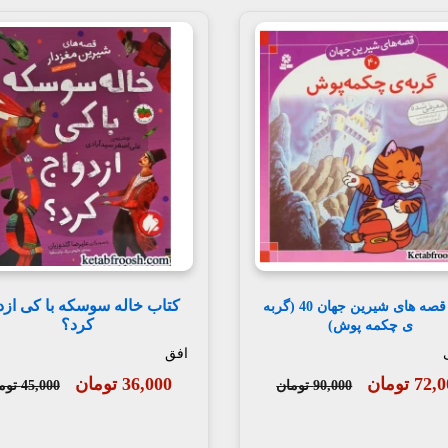
کتاب خاله سوسکه با کی ازد
کتاب قصه های شیرین جهان 40 (گربه
کرد؟
ی چکمه پوش)
افق
72 تومان
36,000 تومان
90,000 تومان
45,000 تومان