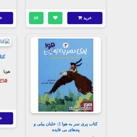
خرید
خ
هوپا
57,250
خ
کتاب پری سر به هوا 2: خلبان بیلی و
پندهای بی فایده