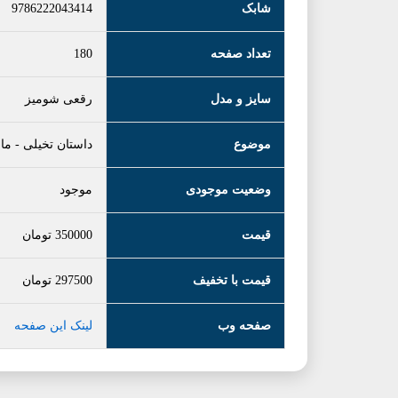
شابک
9786222043414
تعداد صفحه
180
سایز و مدل
رقعی شومیز
موضوع
داستان تخیلی
-
ماج
وضعیت موجودی
موجود
قیمت
350000
تومان
قیمت با تخفیف
297500
تومان
صفحه وب
لینک این صفحه