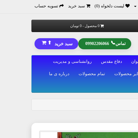
لیست دلخواه (0)
سبد خرید
تسویه حساب
0 محصول - 0 تومان
⬆
📞
تماس
09902206066
سبد خرید
وان
دفاع مقدس
روانشناسی و مدیریت
یر محصولات
تمام محصولات
درباره ی ما