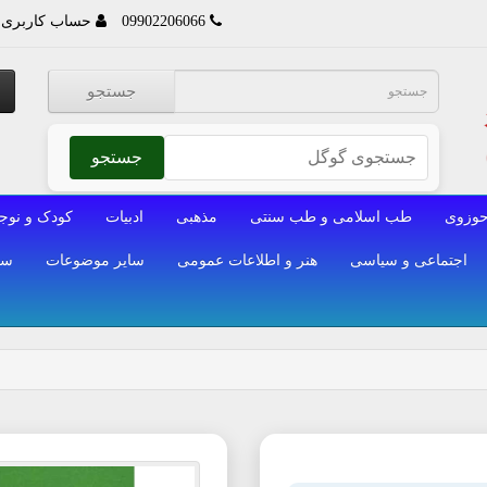
09902206066
حساب کاربری
جستجو
جستجو
وزوی
طب اسلامی و طب سنتی
مذهبی
ادبیات
کودک و نوج
اجتماعی و سیاسی
هنر و اطلاعات عمومی
سایر موضوعات
سا