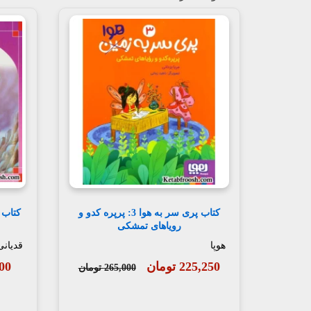
کتاب پری سر به هوا 3: پرپره کدو و
رویاهای تمشکی
هوپا
قدیانی
225,250 تومان
,000
265,000 تومان