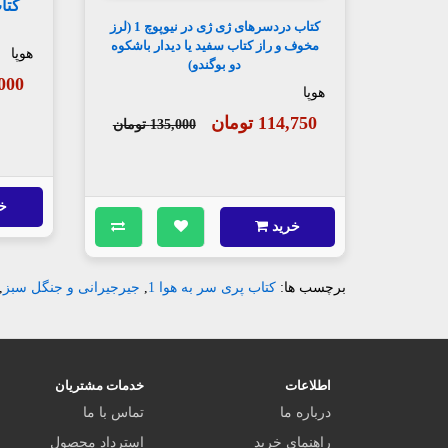
کتاب دردسرهای ژی ژی در نیوپوچ 1 (لرز
مخوف و راز کتاب سفید یا دیدار باشکوه
هوپا
دو بوگندو)
08,000
هوپا
114,750 تومان
135,000 تومان
خ
خرید
برچسب ها:
کتاب پری سر به هوا 1
,
جیرجیرانی و جنگل سبز
,
اطلاعات
خدمات مشتریان
درباره ما
تماس با ما
راهنمای خرید
استرداد محصول