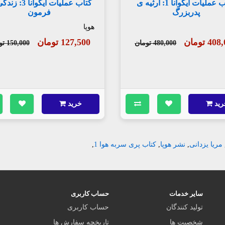
کتاب عملیات ایگوانا 1: ارثیه ی
کتاب عملیات ایگوانا
پدربزرگ
فرمون
هوپا
4 تومان
127,500 تومان
480,000 تومان
150,000 تومان
رید
خرید
مریا یزدانی
,
نشر هوپا
,
کتاب پری سربه هوا 1
,
سایر خدمات
حساب کاربری
تولید کنندگان
حساب کاربری
شخصیت ها
تاریخچه سفارش ها