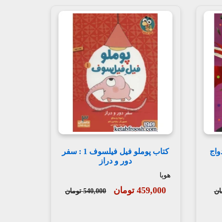
واج
کتاب پوملو فیل فیلسوف 1 : سفر
دور و دراز
هوپا
459,000 تومان
540,000 تومان