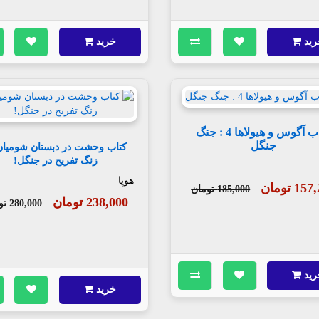
رید
خرید
کتاب آگوس و هیولاها 4 : جنگ
جنگل
زنگ تفریح در جنگل!
هوپا
1 تومان
185,000 تومان
238,000 تومان
280,000 تومان
رید
خرید