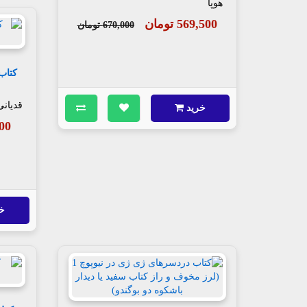
هوپا
569,500 تومان
670,000 تومان
قدیانی
خرید
,000
خ