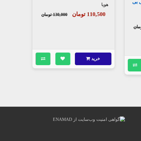
 3: زندگی بی
هوپا
110,500 تومان
130,000 تومان
خرید