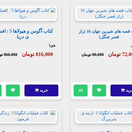
کتاب آگوس و هیولا
کتاب قصه های شیرین جهان 16 (راز
ی دریا
قصر جنگل)
هوپا
72 تومان
816,000 تومان
90,000 تومان
960,000 تومان
رید
خرید