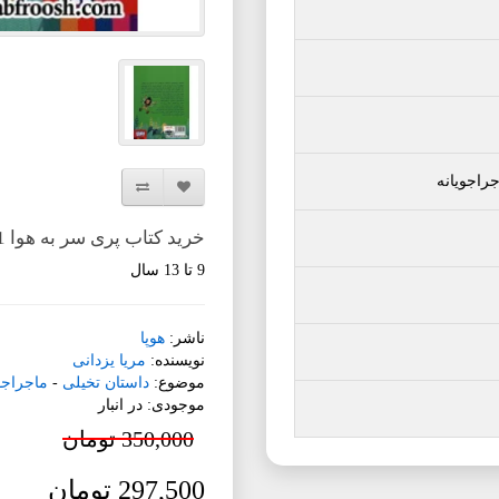
راجویانه
افزودن به لیست دلخواه
مقایسه این محصول
خرید کتاب پری سر به هوا 1: جیرجیرانی و جنگل سبز
9 تا 13 سال
ناشر:
هوپا
نویسنده:
مریا یزدانی
موضوع:
داستان تخیلی
-
ماجراجو
موجودی: در انبار
350,000 تومان
297,500 تومان