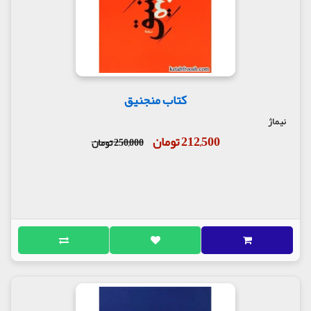
کتاب منجنیق
نیماژ
212,500 تومان
250,000 تومان