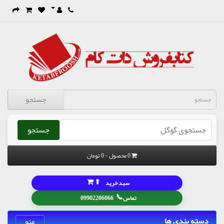
جستجو
جستجو
0 محصول - 0 تومان
⬆
سبد خرید
📞
تماس
09902206066
دسته بندی ها
منو