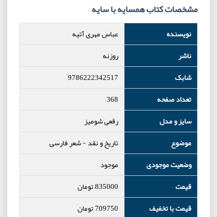
مشخصات کتاب همسایه با سایه
نویسنده
عباس مهری آتیه
ناشر
روزنه
شابک
9786222342517
تعداد صفحه
368
سایز و مدل
رقعی شومیز
موضوع
تاریخ و نقد
-
شعر فارسی
وضعیت موجودی
موجود
قیمت
835000
تومان
قیمت با تخفیف
709750
تومان