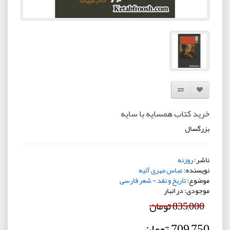
افزودن به لیست دلخواه
مقایسه این محصول
خرید کتاب همسایه با سایه
بزرگسال
ناشر:
روزنه
نویسنده:
عباس مهری آتیه
موضوع:
تاریخ و نقد
-
شعر فارسی
موجودی: در انبار
835,000 تومان
709,750 تومان