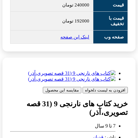
قیمت
240000
تومان
قیمت با
192000
تومان
تخفیف
صفحه وب
لینک این صفحه
افزودن به لیست دلخواه
مقایسه این محصول
خرید کتاب های نارنجی 9 (31 قصه
تصویری،آذر)
7 تا 9 سال
ناشر:
قدیانی