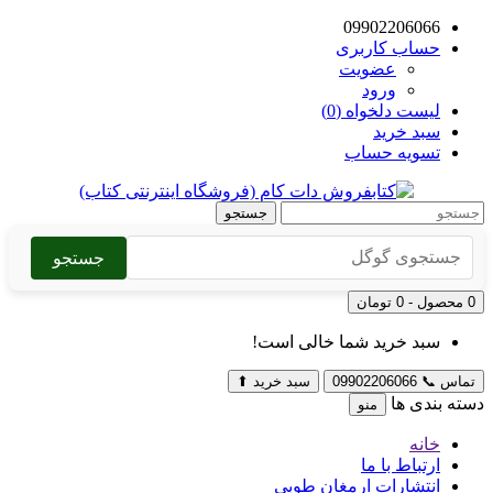
09902206066
حساب کاربری
عضویت
ورود
لیست دلخواه (0)
سبد خرید
تسویه حساب
جستجو
جستجو
0 محصول - 0 تومان
سبد خرید شما خالی است!
تماس
📞
09902206066
سبد خرید
⬆
دسته بندی ها
منو
خانه
ارتباط با ما
انتشارات ارمغان طوبی