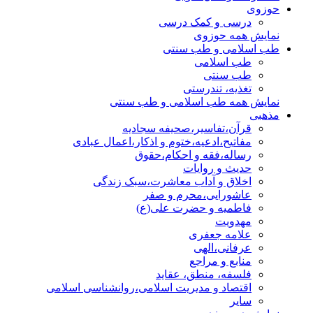
حوزوی
درسی و کمک درسی
نمایش همه حوزوی
طب اسلامی و طب سنتی
طب اسلامی
طب سنتی
تغذیه، تندرستی
نمایش همه طب اسلامی و طب سنتی
مذهبی
قرآن،تفاسیر،صحیفه سجادیه
مفاتیح،ادعیه،ختوم و اذکار،اعمال عبادی
رساله،فقه و احکام،حقوق
حدیث و روایات
اخلاق و آداب معاشرت،سبک زندگی
عاشورایی،محرم و صفر
فاطمیه و حضرت علی(ع)
مهدویت
علامه جعفری
عرفانی،الهی
منابع و مراجع
فلسفه، منطق، عقاید
اقتصاد و مدیریت اسلامی،روانشناسی اسلامی
سایر