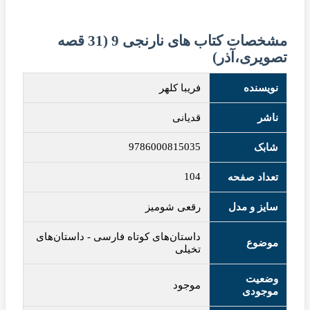
مشخصات کتاب های نارنجی 9 (31 قصه
تصویری،آذر)
نویسنده
فریبا کلهر
ناشر
قدیانی
9786000815035
شابک
104
تعداد صفحه
سایز و مدل
رقعی شومیز
داستان‌های کوتاه فارسی
-
داستان‌های
موضوع
تخیلی
وضعیت
موجود
موجودی