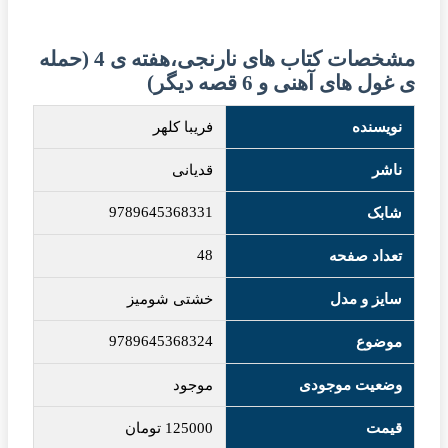
مشخصات کتاب های نارنجی،هفته ی 4 (حمله
ی غول های آهنی و 6 قصه دیگر)
نویسنده
فریبا کلهر
ناشر
قدیانی
9789645368331
شابک
48
تعداد صفحه
سایز و مدل
خشتی شومیز
9789645368324
موضوع
وضعیت موجودی
موجود
قیمت
125000
تومان