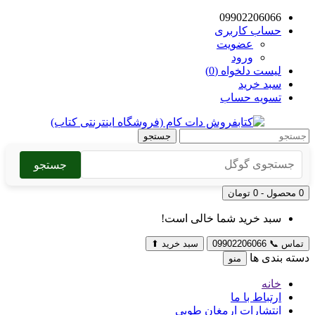
09902206066
حساب کاربری
عضویت
ورود
لیست دلخواه (0)
سبد خرید
تسویه حساب
جستجو
جستجو
0 محصول - 0 تومان
سبد خرید شما خالی است!
تماس
📞
09902206066
سبد خرید
⬆
دسته بندی ها
منو
خانه
ارتباط با ما
انتشارات ارمغان طوبی