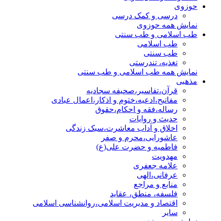
حوزوی
درسی و کمک درسی
نمایش همه حوزوی
طب اسلامی و طب سنتی
طب اسلامی
طب سنتی
تغذیه، تندرستی
نمایش همه طب اسلامی و طب سنتی
مذهبی
قرآن،تفاسیر،صحیفه سجادیه
مفاتیح،ادعیه،ختوم و اذکار،اعمال عبادی
رساله،فقه و احکام،حقوق
حدیث و روایات
اخلاق و آداب معاشرت،سبک زندگی
عاشورایی،محرم و صفر
فاطمیه و حضرت علی(ع)
مهدویت
علامه جعفری
عرفانی،الهی
منابع و مراجع
فلسفه، منطق، عقاید
اقتصاد و مدیریت اسلامی،روانشناسی اسلامی
سایر