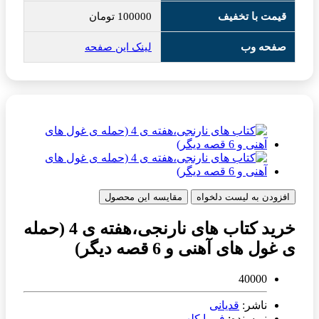
قیمت با تخفیف
100000
تومان
صفحه وب
لینک این صفحه
افزودن به لیست دلخواه
مقایسه این محصول
خرید کتاب های نارنجی،هفته ی 4 (حمله
ی غول های آهنی و 6 قصه دیگر)
40000
ناشر:
قدیانی
نویسنده:
فریبا کلهر