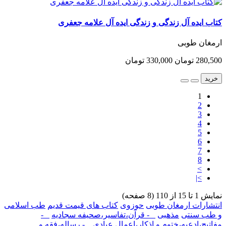
کتاب ایده آل زندگی و زندگی ایده آل علامه جعفری
ارمغان طوبی
280,500 تومان
330,000 تومان
خرید
1
2
3
4
5
6
7
8
>
>|
نمایش 1 تا 15 از 110 (8 صفحه)
انتشارات ارمغان طوبی
حوزوی
کتاب های قیمت قدیم
طب اسلامی
و طب سنتی
مذهبی
- قرآن،تفاسیر،صحیفه سجادیه
-
مفاتیح،ادعیه،ختوم و اذکار،اعمال عبادی
- رساله،فقه و