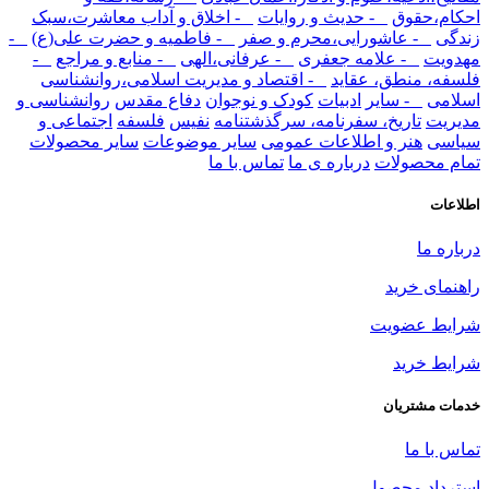
احکام،حقوق
- حدیث و روایات
- اخلاق و آداب معاشرت،سبک
زندگی
- عاشورایی،محرم و صفر
- فاطمیه و حضرت علی(ع)
-
مهدویت
- علامه جعفری
- عرفانی،الهی
- منابع و مراجع
-
فلسفه، منطق، عقاید
- اقتصاد و مدیریت اسلامی،روانشناسی
اسلامی
- سایر
ادبیات
کودک و نوجوان
دفاع مقدس
روانشناسی و
مدیریت
تاریخ، سفرنامه، سرگذشتنامه
نفیس
فلسفه
اجتماعی و
سیاسی
هنر و اطلاعات عمومی
سایر موضوعات
سایر محصولات
تمام محصولات
درباره ی ما
تماس با ما
اطلاعات
درباره ما
راهنمای خرید
شرایط عضویت
شرایط خرید
خدمات مشتریان
تماس با ما
استرداد محصول