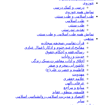
حوزوی
درسی و کمک درسی
نمایش همه حوزوی
طب اسلامی و طب سنتی
طب اسلامی
طب سنتی
تغذیه، تندرستی
نمایش همه طب اسلامی و طب سنتی
مذهبی
قرآن،تفاسیر،صحیفه سجادیه
مفاتیح،ادعیه،ختوم و اذکار،اعمال عبادی
رساله،فقه و احکام،حقوق
حدیث و روایات
اخلاق و آداب معاشرت،سبک زندگی
عاشورایی،محرم و صفر
فاطمیه و حضرت علی(ع)
مهدویت
علامه جعفری
عرفانی،الهی
منابع و مراجع
فلسفه، منطق، عقاید
اقتصاد و مدیریت اسلامی،روانشناسی اسلامی
سایر