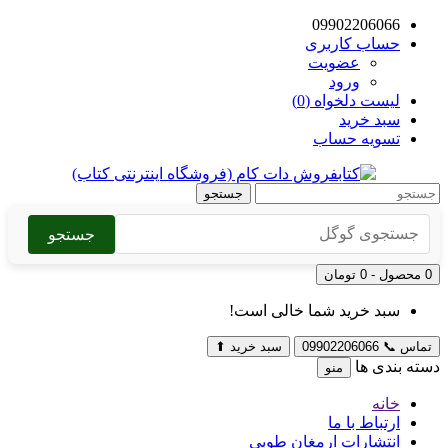
09902206066
حساب کاربری
عضویت
ورود
لیست دلخواه (0)
سبد خرید
تسویه حساب
جستجو
جستجو
0 محصول - 0 تومان
سبد خرید شما خالی است!
تماس
📞
09902206066
سبد خرید
⬆
دسته بندی ها
منو
خانه
ارتباط با ما
انتشارات ارمغان طوبی