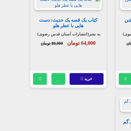
شن
کتاب یک قصه یک حدیث: دست
هایی با عطر هلو
ضوی)
به نشر(انتشارات آستان قدس رضوی)
64,000 تومان
80,000 تومان
خرید
 گم