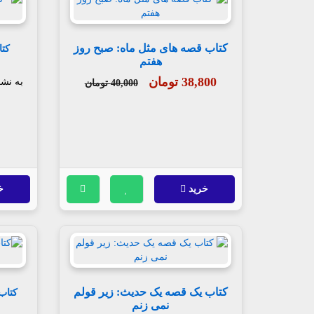
کتاب قصه های مثل ماه: صبح روز
کتا
هفتم
38,800 تومان
به نش
40,000 تومان
خرید
خ
کتاب یک قصه یک حدیث: زیر قولم
کتاب
نمی زنم