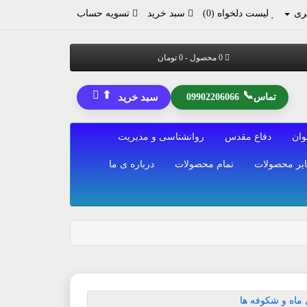
ری
لیست دلخواه (0)
سبد خرید
تسویه حساب
0 محصول - 0 تومان
⬆
📞
تماس
09902206066
سبد خرید
وان
دفاع مقدس
روانشناسی و مدیریت
یر محصولات
تمام محصولات
درباره ی ما