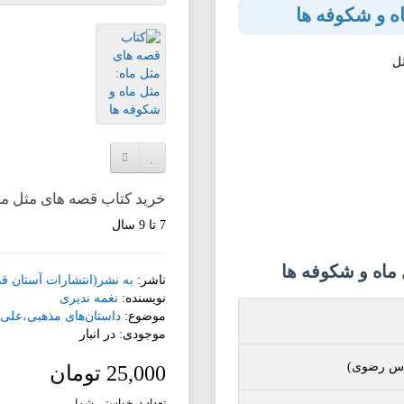
ه و شکوفه ها
افزودن به لیست دلخواه
مقایسه این محصول
خرید کتاب قصه های مثل ماه
7 تا 9 سال
اه و شکوفه ها
ناشر:
به نشر(انتشارات آستان 
نویسنده:
نغمه ندیری
موضوع:
داستان‌های مذهبی،علی
موجودی: در انبار
قدس رضوی)
25,000 تومان
تعداد درخواستی شما