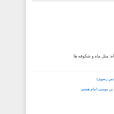
: مثل ماه و شکوفه ها
قدس رضوی)
 بن موسی،امام هشتم