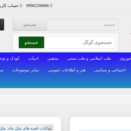
09902206066
حساب کارب
جستجو
جستجو
وزوی
طب اسلامی و طب سنتی
مذهبی
ادبیات
کودک و نوج
اجتماعی و سیاسی
هنر و اطلاعات عمومی
سایر موضوعات
سا