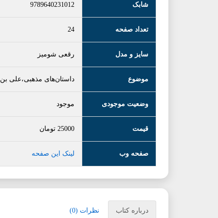
شابک
9789640231012
تعداد صفحه
24
سایز و مدل
رقعی شومیز
موضوع
داستان‌های مذهبی،علی بن
وضعیت موجودی
موجود
قیمت
25000
تومان
صفحه وب
لینک این صفحه
درباره کتاب
نظرات (0)