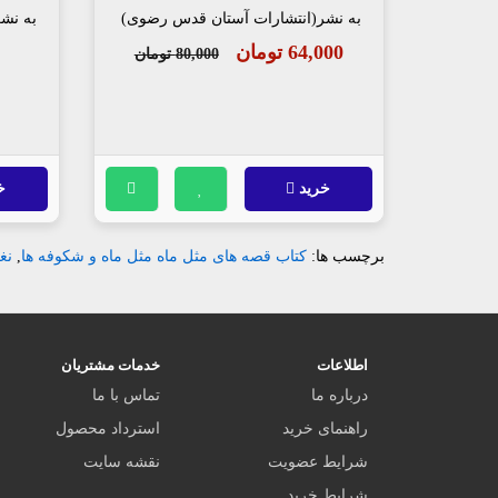
به نشر(انتشارات آستان قدس رضوی)
به نش
64,000 تومان
80,000 تومان
خرید
خ
برچسب ها:
کتاب قصه های مثل ماه مثل ماه و شکوفه ها
,
نغ
اطلاعات
خدمات مشتریان
درباره ما
تماس با ما
راهنمای خرید
استرداد محصول
شرایط عضویت
نقشه سایت
شرایط خرید