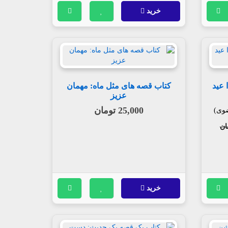
خرید
 عید
کتاب قصه های مثل ماه: مهمان
عزیز
25,000 تومان
ضوی)
خرید