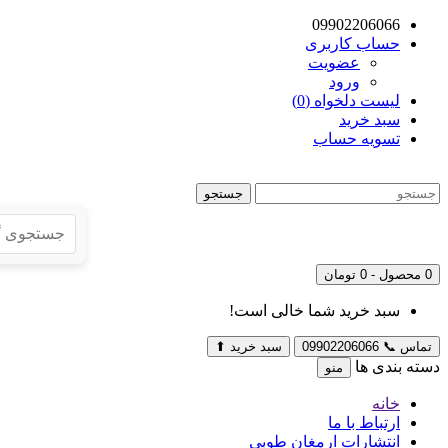
09902206066
حساب کاربری
عضویت
ورود
لیست دلخواه (0)
سبد خرید
تسویه حساب
جستجو
0 محصول - 0 تومان
سبد خرید شما خالی است!
تماس
📞
09902206066
سبد خرید
⬆
دسته بندی ها
منو
خانه
ارتباط با ما
انتشارات ارمغان طوبی