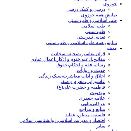
حوزوی
درسی و کمک درسی
نمایش همه حوزوی
طب اسلامی و طب سنتی
طب اسلامی
طب سنتی
تغذیه، تندرستی
نمایش همه طب اسلامی و طب سنتی
مذهبی
قرآن،تفاسیر،صحیفه سجادیه
مفاتیح،ادعیه،ختوم و اذکار،اعمال عبادی
رساله،فقه و احکام،حقوق
حدیث و روایات
اخلاق و آداب معاشرت،سبک زندگی
عاشورایی،محرم و صفر
فاطمیه و حضرت علی(ع)
مهدویت
علامه جعفری
عرفانی،الهی
منابع و مراجع
فلسفه، منطق، عقاید
اقتصاد و مدیریت اسلامی،روانشناسی اسلامی
سایر