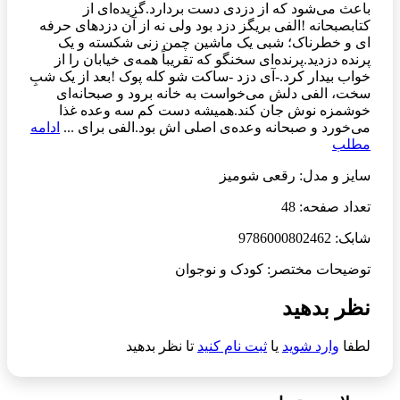
باعث می‌شود که از دزدی دست بردارد.گزیده‌ای از
کتابصبحانه !الفی بریگز دزد بود ولی نه از آن دزدهای حرفه
ای و خطرناک؛ شبی یک ماشین چمن زنی شکسته و یک
پرنده دزدید.پرنده‌ای سخنگو که تقریباً همه‌ی خیابان را از
خواب بیدار کرد.-آی دزد -ساکت شو کله پوک !بعد از یک شبِ
سخت، الفی دلش می‌خواست به خانه برود و صبحانه‌ای
خوشمزه نوش جان کند.همیشه دست کم سه وعده غذا
می‌خورد و صبحانه وعده‌ی اصلی اش بود.الفی برای ...
ادامه
مطلب
سایز و مدل: رقعی شومیز
تعداد صفحه: 48
شابک: 9786000802462
توضیحات مختصر: کودک و نوجوان
نظر بدهید
لطفا
وارد شوید
یا
ثبت نام کنید
تا نظر بدهید