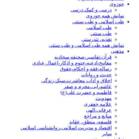
حوزوی
درسی و کمک درسی
نمایش همه حوزوی
طب اسلامی و طب سنتی
طب اسلامی
طب سنتی
تغذیه، تندرستی
نمایش همه طب اسلامی و طب سنتی
مذهبی
قرآن،تفاسیر،صحیفه سجادیه
مفاتیح،ادعیه،ختوم و اذکار،اعمال عبادی
رساله،فقه و احکام،حقوق
حدیث و روایات
اخلاق و آداب معاشرت،سبک زندگی
عاشورایی،محرم و صفر
فاطمیه و حضرت علی(ع)
مهدویت
علامه جعفری
عرفانی،الهی
منابع و مراجع
فلسفه، منطق، عقاید
اقتصاد و مدیریت اسلامی،روانشناسی اسلامی
سایر