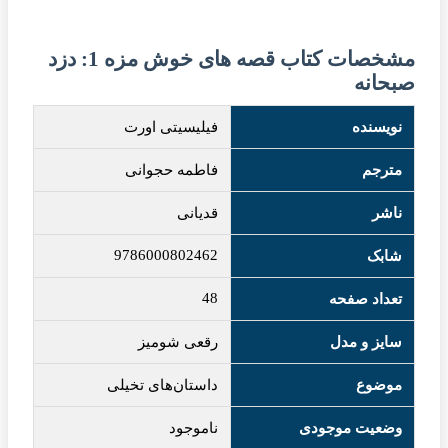
مشخصات کتاب قصه های خوش مزه 1: دزد
صبحانه
نویسنده
فیلیسیتی اورت
مترجم
فاطمه حجوانی
ناشر
قدیانی
9786000802462
شابک
48
تعداد صفحه
سایز و مدل
رقعی شومیز
موضوع
داستان‌های تخیلی
وضعیت موجودی
ناموجود