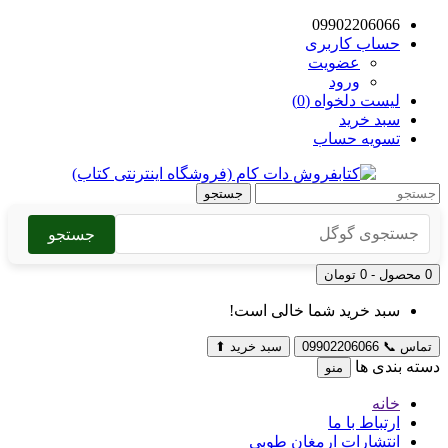
09902206066
حساب کاربری
عضویت
ورود
لیست دلخواه (0)
سبد خرید
تسویه حساب
جستجو
جستجو
0 محصول - 0 تومان
سبد خرید شما خالی است!
تماس
📞
09902206066
سبد خرید
⬆
دسته بندی ها
منو
خانه
ارتباط با ما
انتشارات ارمغان طوبی