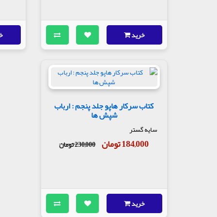
خرید
خ
کتاب سرکار هاپو جلد پنجم : ارباب
شپش ها
سایه گستر
184,000 تومان
230,000 تومان
خرید