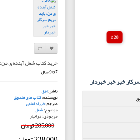
20 ٪
افزودن به لیست دلخواه
مقایسه این محصول
خرید کتاب شغل آینده ی من: ب
7 تا 9 سال
رکار خبر خبر خبردار
ناشر:
افق
نویسنده:
کتاب های فندوق
وق
مترجم:
فرزاد امامی
موضوع:
شغل
موجودی: در انبار
285,000 تومان
228,000 تومان