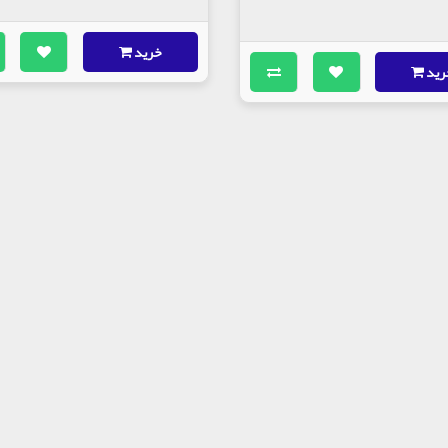
خرید
رید