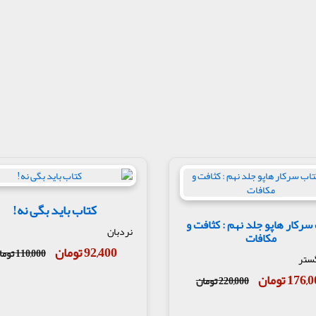
کتاب باید بگی نه!
سرکار هاپو جلد نهم : کثافت و
نردبان
مکافات
92,400 تومان
110,000 تومان
ستر
176 تومان
220,000 تومان