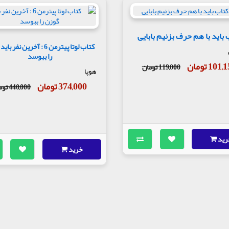
 باید با هم حرف بزنیم بابایی
کتاب لوتا پیترمن 6 : آخرین نفر
را ببوسد
101 تومان
119,000 تومان
هوپا
374,000 تومان
440,000 تومان
رید
خرید