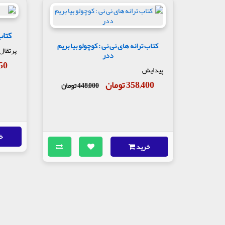
کتاب
کتاب ترانه های نی نی : کوچولو بیا بریم
پرتقال
ددر
,150
پیدایش
358,400 تومان
448,000 تومان
خ
خرید