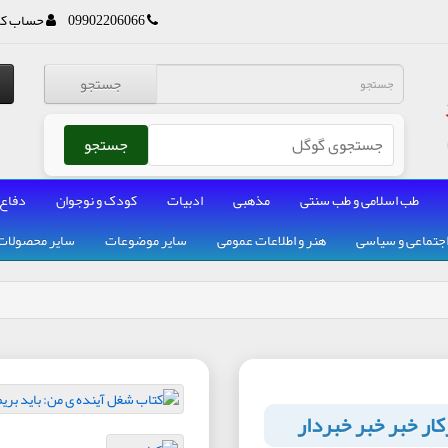
09902206066
حساب کا
جستجو
جستجو
طب اسلامی و طب سنتی
مذهبی
ادبیات
کودک و نوجوان
دفاع
جتماعی و سیاسی
هنر و اطلاعات عمومی
سایر موضوعات
سایر محصولات
ار خبر خبر خبردار