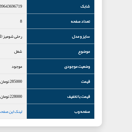
شابک
89643696719
تعداد صفحه
8
سایز و مدل
رحلی شومیز (گ
موضوع
شغل
وضعیت موجودی
موجود
قیمت
285000
تومان
قیمت با تخفیف
228000
تومان
صفحه وب
لینک این صفحه