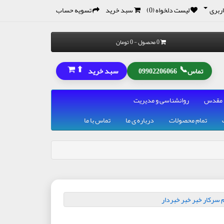
ربری
لیست دلخواه (0)
سبد خرید
تسویه حساب
0 محصول - 0 تومان
⬆
📞
سبد خرید
تماس
09902206066
 مقدس
روانشناسی و مدیریت
تمام محصولات
درباره ی ما
تماس با ما