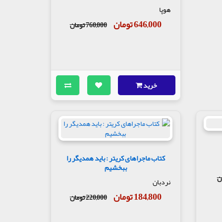
هوپا
646,000 تومان
760,000 تومان
خرید
کتاب ماجراهای کریتر : باید همدیگر را
ببخشیم
نردبان
184,800 تومان
220,000 تومان