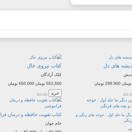
دیشه های دل
کتاب نیروی حال
ندیش
کلک آزادگان
299,900 تومان
552,500 تومان
650,000 تومان
خرید
کتاب تقویت حافظه و درمان فر
یگر ما جلد اول : جوجه های رنگی و
رنگی
جام جوان
ت