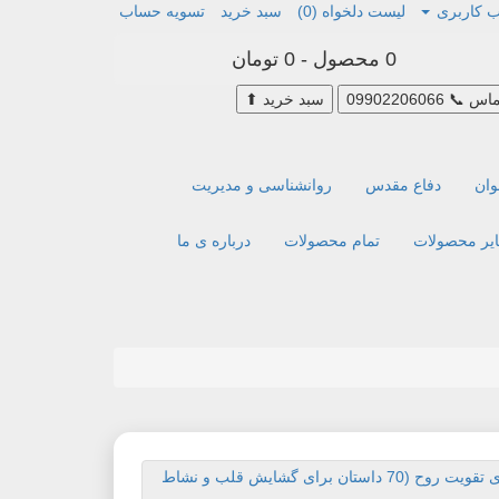
 کاربری
لیست دلخواه (0)
سبد خرید
تسویه حساب
0 محصول - 0 تومان
ماس
📞
09902206066
سبد خرید
⬆
وان
دفاع مقدس
روانشناسی و مدیریت
یر محصولات
تمام محصولات
درباره ی ما