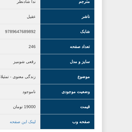
مترجم
ندا شادنظر
ناشر
عقیل
شابک
9789647689892
تعداد صفحه
246
سایز و مدل
رقعی شومیز
موضوع
زندگی معنوی
-
تمثیلا
وضعیت موجودی
ناموجود
قیمت
19000
تومان
صفحه وب
لینک این صفحه