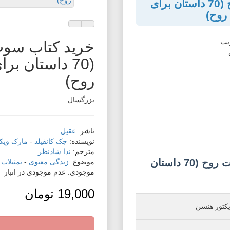
کتاب سوپ جوجه برای تقویت روح (70 داستان برای
روح)
افزودن به لیست دلخواه
مقایسه این محصول
خرید کتاب سوپ
(70 داستان 
روح)
بزرگسال
ناشر:
عقیل
نویسنده:
جک کانفیلد
-
مارک ویک
مترجم:
ندا شادنظر
مشخصات کتاب سوپ جوجه برای تقویت روح (70 داستان
موضوع:
زندگی معنوی
-
تمثیلات
موجودی: عدم موجودی در انبار
19,000 تومان
کتور هنسن