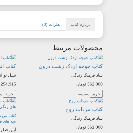
درباره کتاب
نظرات (0)
محصولات مرتبط
کتاب جوجه اردک زشت درون
کتاب ان
بنیاد فرهنگ زندگی
نسل نو ا
362,000 تومان
254,915 تومان
خرید
خرید
کتاب مرداب روح
کتاب من د
بنیاد فرهنگ زندگی
بچه های ف
361,000 تومان
آیین فطر