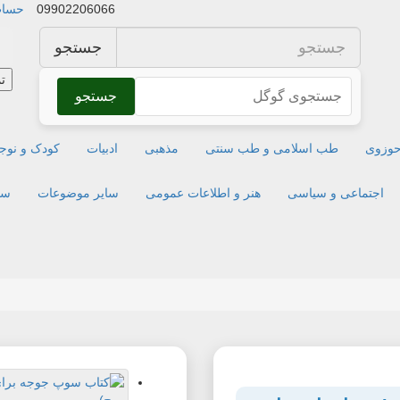
09902206066
حساب
جستجو
ت
جستجو
وزوی
طب اسلامی و طب سنتی
مذهبی
ادبیات
کودک و نوج
اجتماعی و سیاسی
هنر و اطلاعات عمومی
سایر موضوعات
سا