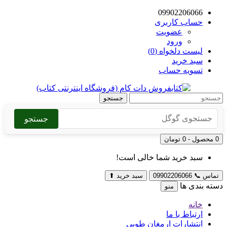
09902206066
حساب کاربری
عضویت
ورود
لیست دلخواه (0)
سبد خرید
تسویه حساب
جستجو
جستجو
0 محصول - 0 تومان
سبد خرید شما خالی است!
تماس
📞
09902206066
سبد خرید
⬆
دسته بندی ها
منو
خانه
ارتباط با ما
انتشارات ارمغان طوبی