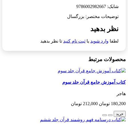
شابک: 9786002982667
توضیحات مختصر: بزرگسال
نظر بدهید
لطفا
وارد شوید
یا
ثبت نام کنید
تا نظر بدهید
محصولات مرتبط
کتاب آموزش جامع قرآن جلد سوم
هاجر
180,200 تومان
212,000 تومان
خرید