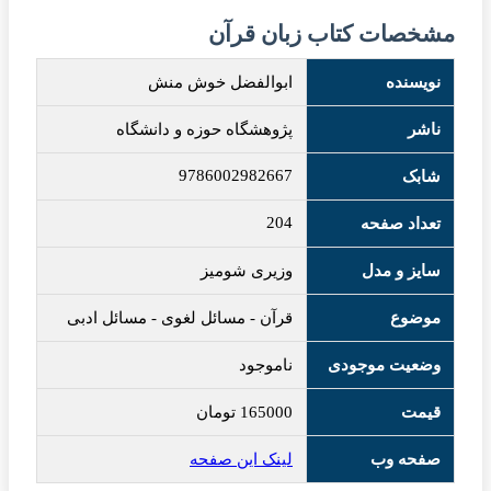
مشخصات کتاب زبان قرآن
نویسنده
ابوالفضل خوش منش
ناشر
پژوهشگاه حوزه و دانشگاه
9786002982667
شابک
204
تعداد صفحه
سایز و مدل
وزیری شومیز
موضوع
قرآن
-
مسائل لغوی
-
مسائل ادبی
وضعیت موجودی
ناموجود
قیمت
165000
تومان
صفحه وب
لینک این صفحه