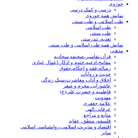
حوزوی
درسی و کمک درسی
نمایش همه حوزوی
طب اسلامی و طب سنتی
طب اسلامی
طب سنتی
تغذیه، تندرستی
نمایش همه طب اسلامی و طب سنتی
مذهبی
قرآن،تفاسیر،صحیفه سجادیه
مفاتیح،ادعیه،ختوم و اذکار،اعمال عبادی
رساله،فقه و احکام،حقوق
حدیث و روایات
اخلاق و آداب معاشرت،سبک زندگی
عاشورایی،محرم و صفر
فاطمیه و حضرت علی(ع)
مهدویت
علامه جعفری
عرفانی،الهی
منابع و مراجع
فلسفه، منطق، عقاید
اقتصاد و مدیریت اسلامی،روانشناسی اسلامی
سایر