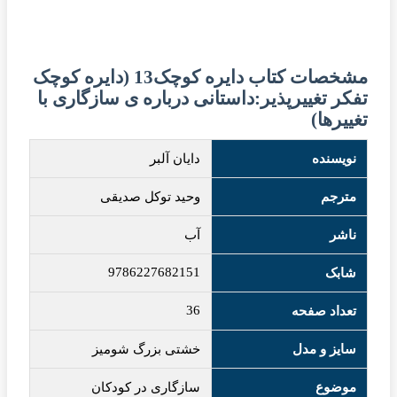
مشخصات کتاب دایره کوچک13 (دایره کوچک
تفکر تغییرپذیر:داستانی درباره ی سازگاری با
تغییرها)
نویسنده
دایان آلبر
مترجم
وحید توکل صدیقی
ناشر
آب
9786227682151
شابک
36
تعداد صفحه
سایز و مدل
خشتی بزرگ شومیز
موضوع
سازگاری در کودکان