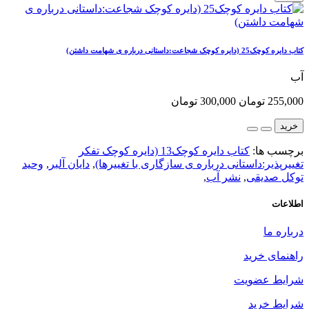
کتاب دایره کوچک25 (دایره کوچک شجاعت:داستانی درباره ی شهامت داشتن)
آب
255,000 تومان
300,000 تومان
خرید
برچسب ها:
کتاب دایره کوچک13 (دایره کوچک تفکر
تغییرپذیر:داستانی درباره ی سازگاری با تغییرها)
,
دایان آلبر
,
وحید
توکل صدیقی
,
نشر آب
,
اطلاعات
درباره ما
راهنمای خرید
شرایط عضویت
شرایط خرید