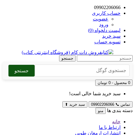
09902206066
حساب کاربری
عضویت
ورود
لیست دلخواه (0)
سبد خرید
تسویه حساب
جستجو
جستجو
0 محصول - 0 تومان
سبد خرید شما خالی است!
تماس
📞
09902206066
سبد خرید
⬆
دسته بندی ها
منو
خانه
ارتباط با ما
انتشارات ارمغان طوبی