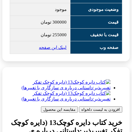
وضعیت موجودی
موجود
قیمت
300000
تومان
قیمت با تخفیف
255000
تومان
صفحه وب
لینک این صفحه
افزودن به لیست دلخواه
مقایسه این محصول
خرید کتاب دایره کوچک13 (دایره کوچک
تفکر تغییرپذیر:داستانی درباره ی