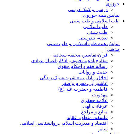
حوزوی
درسی و کمک درسی
نمایش همه حوزوی
طب اسلامی و طب سنتی
طب اسلامی
طب سنتی
تغذیه، تندرستی
نمایش همه طب اسلامی و طب سنتی
مذهبی
قرآن،تفاسیر،صحیفه سجادیه
مفاتیح،ادعیه،ختوم و اذکار،اعمال عبادی
رساله،فقه و احکام،حقوق
حدیث و روایات
اخلاق و آداب معاشرت،سبک زندگی
عاشورایی،محرم و صفر
فاطمیه و حضرت علی(ع)
مهدویت
علامه جعفری
عرفانی،الهی
منابع و مراجع
فلسفه، منطق، عقاید
اقتصاد و مدیریت اسلامی،روانشناسی اسلامی
سایر