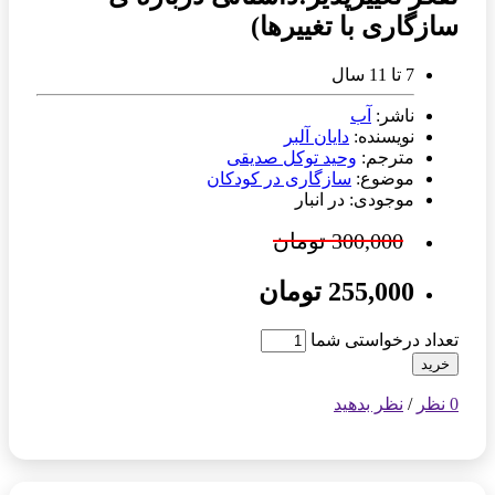
سازگاری با تغییرها)
7 تا 11 سال
ناشر:
آب
نویسنده:
دایان آلبر
مترجم:
وحید توکل صدیقی
موضوع:
سازگاری در کودکان
موجودی: در انبار
300,000 تومان
255,000 تومان
تعداد درخواستی شما
خرید
0 نظر
/
نظر بدهید