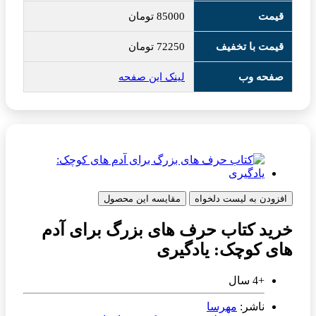
قیمت
85000
تومان
قیمت با تخفیف
72250
تومان
صفحه وب
لینک این صفحه
افزودن به لیست دلخواه
مقایسه این محصول
خرید کتاب حرف های بزرگ برای آدم
های کوچک: یادگیری
+4 سال
ناشر:
مهرسا