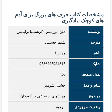
مشخصات کتاب حرف های بزرگ برای آدم
های کوچک: یادگیری
نویسنده
هلن مورتیمر
-
کریستینا تراپینس
مترجم
شیما حسینی
ناشر
مهرسا
9786227924817
شابک
30
تعداد صفحه
سایز و مدل
خشتی شومیز
موضوع
مهارتهای اجتماعی در کودکان
وضعیت موجودی
موجود