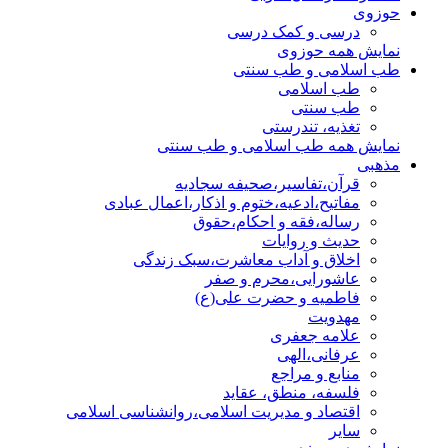
حوزوی
درسی و کمک درسی
نمایش همه حوزوی
طب اسلامی و طب سنتی
طب اسلامی
طب سنتی
تغذیه، تندرستی
نمایش همه طب اسلامی و طب سنتی
مذهبی
قرآن،تفاسیر،صحیفه سجادیه
مفاتیح،ادعیه،ختوم و اذکار،اعمال عبادی
رساله،فقه و احکام،حقوق
حدیث و روایات
اخلاق و آداب معاشرت،سبک زندگی
عاشورایی،محرم و صفر
فاطمیه و حضرت علی(ع)
مهدویت
علامه جعفری
عرفانی،الهی
منابع و مراجع
فلسفه، منطق، عقاید
اقتصاد و مدیریت اسلامی،روانشناسی اسلامی
سایر