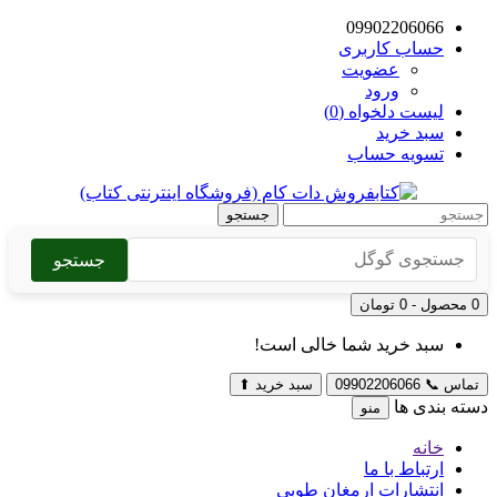
09902206066
حساب کاربری
عضویت
ورود
لیست دلخواه (0)
سبد خرید
تسویه حساب
جستجو
جستجو
0 محصول - 0 تومان
سبد خرید شما خالی است!
تماس
📞
09902206066
سبد خرید
⬆
دسته بندی ها
منو
خانه
ارتباط با ما
انتشارات ارمغان طوبی