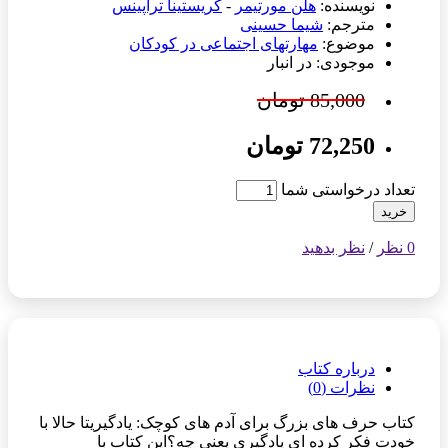
نویسنده:
هلن مورتیمر
-
کریستینا تراپینس
مترجم:
شیما حسینی
موضوع:
مهارتهای اجتماعی در کودکان
موجودی: در انبار
85,000 تومان
72,250 تومان
تعداد درخواستی شما
خرید
0 نظر
/
نظر بدهید
درباره کتاب
نظرات (0)
کتاب حرف های بزرگ برای آدم های کوچک: یادگیریتا حالا با
خودت فکر کرده ای یادگیری یعنی چه؟این کتاب با