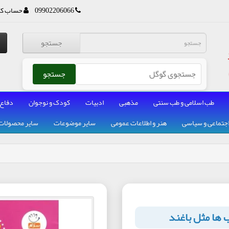
09902206066
حساب کا
جستجو
جستجو
طب اسلامی و طب سنتی
مذهبی
ادبیات
کودک و نوجوان
دفاع
جتماعی و سیاسی
هنر و اطلاعات عمومی
سایر موضوعات
سایر محصولات