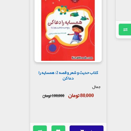
کتاب حدیث و شعر و قصه 2: همسایه را
دعا کن
جمال
80,000 تومان
100,000 تومان