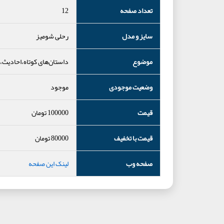
تعداد صفحه
12
سایز و مدل
رحلی شومیز
موضوع
داستان‌های کوتاه،احادیث
وضعیت موجودی
موجود
قیمت
100000
تومان
قیمت با تخفیف
80000
تومان
صفحه وب
لینک این صفحه