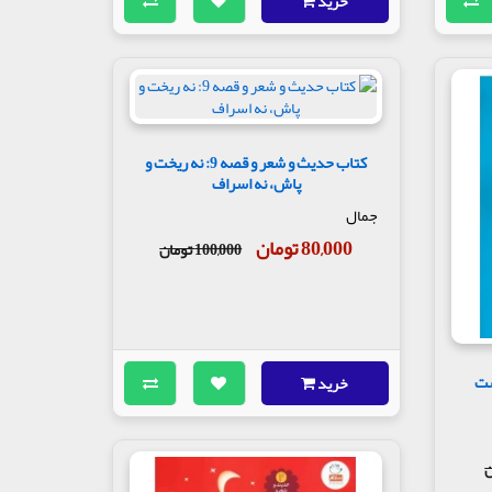
خرید
کتاب حدیث و شعر و قصه 9: نه ریخت و
پاش، نه اسراف
جمال
80,000 تومان
100,000 تومان
 قصه 11: دست
خرید