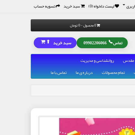
ربری
لیست دلخواه (0)
سبد خرید
تسویه حساب
0 محصول - 0 تومان
⬆
📞
سبد خرید
تماس
09902206066
 مقدس
روانشناسی و مدیریت
تمام محصولات
درباره ی ما
تماس با ما