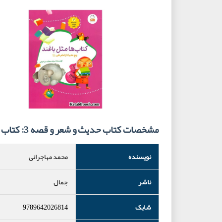
مشخصات کتاب حدیث و شعر و قصه 3: کتاب ها مثل باغند
نویسنده
محمد مهاجرانی
ناشر
جمال
شابک
9789642026814