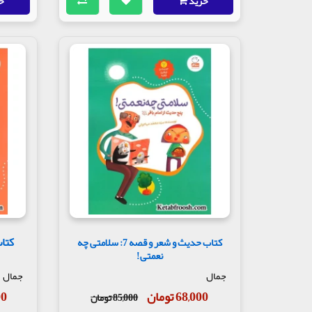
خرید
خ
کتاب حدیث و شعر و قصه 7: سلامتی چه
نعمتی!
جمال
جمال
68,000 تومان
000
85,000 تومان