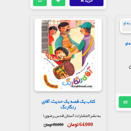
خرید
5 : اول به او
کتاب یک قصه یک حدیث: آقای
رنگارنگ
به نشر(انتشارات آستان قدس رضوی)
64,000 تومان
80,000 تومان