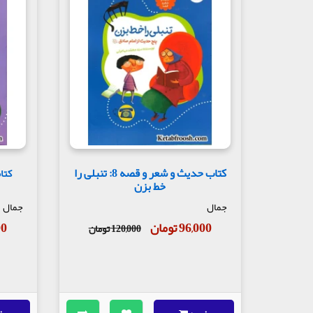
کتاب حدیث و شعر و قصه 8: تنبلی را
خط بزن
جمال
جمال
96,000 تومان
000
120,000 تومان