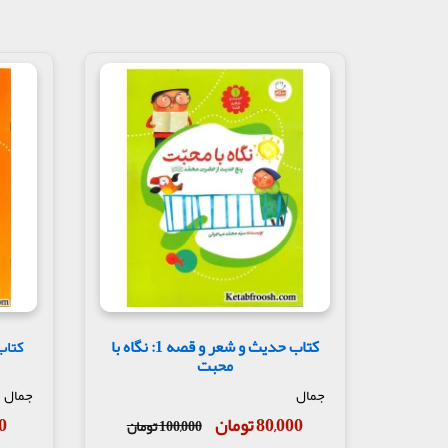
کتاب حدیث و شعر و قصه 1: نگاه با
محبت
جمال
جمال
80,000 تومان
00
100,000 تومان