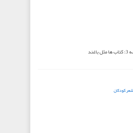
غند
شعر کودکان