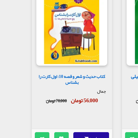
شعر و قصه 4: خیلی
کتاب حدیث و شعر و قصه 10: اول کارت را
بشناس
جمال
56,000 تومان
70,000 تومان