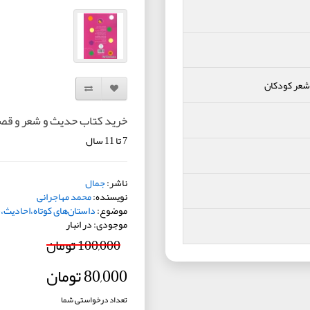
،شعر کودکان
افزودن به لیست دلخواه
مقایسه این محصول
خرید کتاب حدیث و شعر و قصه 3: کتاب ها مثل با
7 تا 11 سال
ناشر:
جمال
نویسنده:
محمد مهاجرانی
موضوع:
داستان‌های کوتاه،احادیث،
موجودی: در انبار
100,000 تومان
80,000 تومان
تعداد درخواستی شما