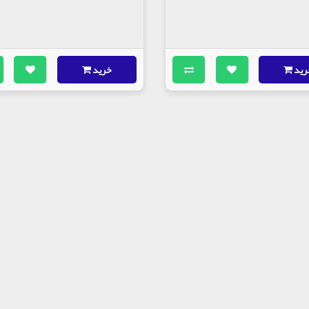
رید
خرید