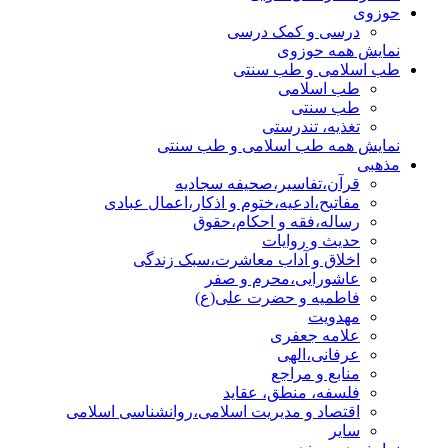
حوزوی
درسی و کمک درسی
نمایش همه حوزوی
طب اسلامی و طب سنتی
طب اسلامی
طب سنتی
تغذیه، تندرستی
نمایش همه طب اسلامی و طب سنتی
مذهبی
قرآن،تفاسیر،صحیفه سجادیه
مفاتیح،ادعیه،ختوم و اذکار،اعمال عبادی
رساله،فقه و احکام،حقوق
حدیث و روایات
اخلاق و آداب معاشرت،سبک زندگی
عاشورایی،محرم و صفر
فاطمیه و حضرت علی(ع)
مهدویت
علامه جعفری
عرفانی،الهی
منابع و مراجع
فلسفه، منطق، عقاید
اقتصاد و مدیریت اسلامی،روانشناسی اسلامی
سایر