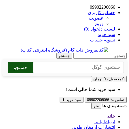
09902206066
حساب کاربری
عضویت
ورود
لیست دلخواه (0)
سبد خرید
تسویه حساب
جستجو
جستجو
0 محصول - 0 تومان
سبد خرید شما خالی است!
تماس
📞
09902206066
سبد خرید
⬆
دسته بندی ها
منو
خانه
ارتباط با ما
انتشارات ارمغان طوبی