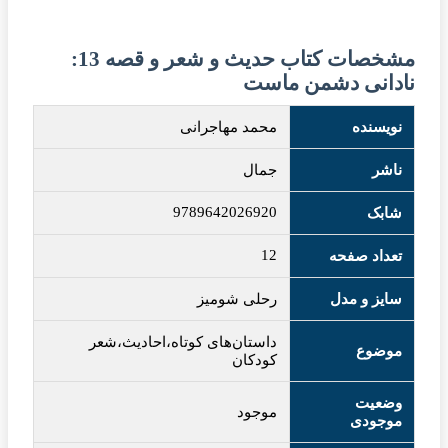
مشخصات کتاب حدیث و شعر و قصه 13:
نادانی دشمن ماست
نویسنده
محمد مهاجرانی
ناشر
جمال
9789642026920
شابک
12
تعداد صفحه
سایز و مدل
رحلی شومیز
داستان‌های کوتاه،احادیث،شعر
موضوع
کودکان
وضعیت
موجود
موجودی