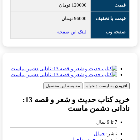
قیمت
120000
تومان
قیمت با تخفیف
96000
تومان
صفحه وب
لینک این صفحه
افزودن به لیست دلخواه
مقایسه این محصول
خرید کتاب حدیث و شعر و قصه 13:
نادانی دشمن ماست
7 تا 9 سال
ناشر:
جمال
نویسنده:
محمد مهاجرانی