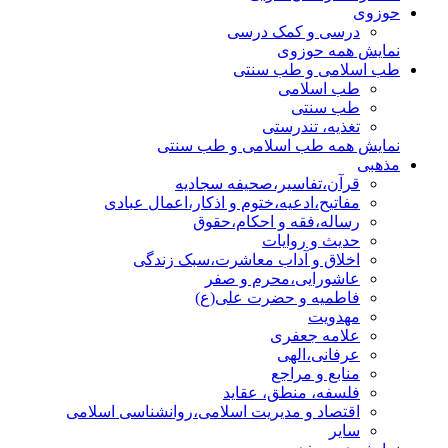
حوزوی
درسی و کمک درسی
نمایش همه حوزوی
طب اسلامی و طب سنتی
طب اسلامی
طب سنتی
تغذیه، تندرستی
نمایش همه طب اسلامی و طب سنتی
مذهبی
قرآن،تفاسیر،صحیفه سجادیه
مفاتیح،ادعیه،ختوم و اذکار،اعمال عبادی
رساله،فقه و احکام،حقوق
حدیث و روایات
اخلاق و آداب معاشرت،سبک زندگی
عاشورایی،محرم و صفر
فاطمیه و حضرت علی(ع)
مهدویت
علامه جعفری
عرفانی،الهی
منابع و مراجع
فلسفه، منطق، عقاید
اقتصاد و مدیریت اسلامی،روانشناسی اسلامی
سایر