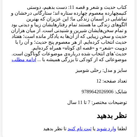
کتاب حدیث و شعر و قصه 11: دست بدهیم، دوستی
کنیمچهارده معصوم چهارده ستاره اند؛ ستارگانی درخشان و
تماشایی در آسمان زندگی ما؛ این عزیزان که بهترین
الگوهای زندگی ما هستند تمام رفتارهایشان زیبا و دیدنی بود
و تمام سخن‌هایشان شیرین و شنیدنی است. از میان هزاران
حدیث و سخن زیبایی که از آن‌ها به یادگار مانده است؛ هفتاد
حدیث انتخاب کرده‌ایم. از هر معصوم پنج حدیث؛ و آن را با
دوبیت «شعر» و «قصه ای کوتاه» همراه کرده‌ایم.
حدیث٬های انتخاب شده درباره‌ی موضوعات گوناگون است.
موضوعاتی که از کودکی تا بزرگی همیشه با ...
ادامه مطلب
سایز و مدل: رحلی شومیز
تعداد صفحه: 12
شابک: 9789642026906
توضیحات مختصر: 7 تا 11 سال
نظر بدهید
لطفا
وارد شوید
یا
ثبت نام کنید
تا نظر بدهید