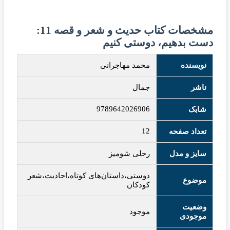
مشخصات کتاب حدیث و شعر و قصه 11:
دست بدهیم، دوستی کنیم
نویسنده
محمد مهاجرانی
ناشر
جمال
9789642026906
شابک
12
تعداد صفحه
سایز و مدل
رحلی شومیز
دوستی،داستان‌های کوتاه،احادیث،شعر
موضوع
کودکان
وضعیت
موجود
موجودی