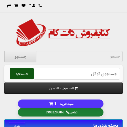
جستجو
جستجو
0 محصول - 0 تومان
⬆
سبد خرید
📞
تماس
09902206066
دسته بندی ها
منو