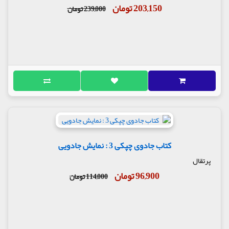
203,150 تومان
239,000 تومان
کتاب جادوی چپکی 3 : نمایش جادویی
پرتقال
96,900 تومان
114,000 تومان