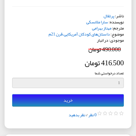
ناشر:
پرتقال
نویسنده:
سارا ملانسکی
مترجم:
مهناز بهرامی
موضوع:
داستان‌های کودکان آمریکایی،قرن 21م
موجودی: در انبار
490,000 تومان
416,500 تومان
تعداد درخواستی شما
خرید
0 نظر
/
نظر بدهید