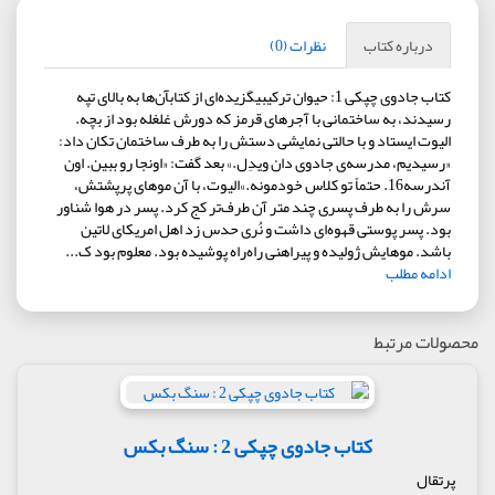
درباره کتاب
نظرات (0)
کتاب جادوی چپکی 1: حیوان ترکیبیگزیده‌ای از کتابآن‌ها به بالای تپه
رسیدند، به ساختمانی با آجرهای قرمز که دورش غلغله بود از بچه‌.
الیوت ایستاد و با حالتی نمایشی دستش را به طرف ساختمان تکان داد:
«رسیدیم، مدرسه‌ی جادوی دان ‌ویدِل.» بعد گفت: «اونجا رو ببین. اون
آندرسه16. حتماً تو کلاس خودمونه.»الیوت، با آن موهای پرپشتش،
سرش را به طرف پسری چند متر آن طرف‌تر کج کرد. پسر در هوا شناور
بود. پسر پوستی قهوه‌ای داشت و نُری حدس زد اهل امریکای لاتین
باشد. موهایش ژولیده و پیراهنی راه‌راه پوشیده بود. معلوم بود ک...
ادامه مطلب
محصولات مرتبط
کتاب جادوی چپکی 2 : سنگ بکس
پرتقال