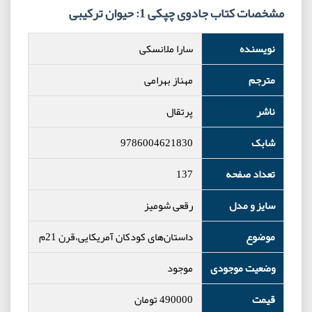
مشخصات کتاب جادوی چپکی 1: حیوان ترکیبی
نویسنده
سارا ملانسکی
مترجم
مهناز بهرامی
ناشر
پرتقال
شابک
9786004621830
تعداد صفحه
137
سایز و مدل
رقعی شومیز
موضوع
داستان‌های کودکان آمریکایی،قرن 21م
وضعیت موجودی
موجود
قیمت
490000
تومان