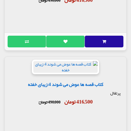
416,500 تومان
490,000 تومان
کتاب قصه ها عوض می شوند 4:زیبای خفته
پرتقال
416,500 تومان
490,000 تومان