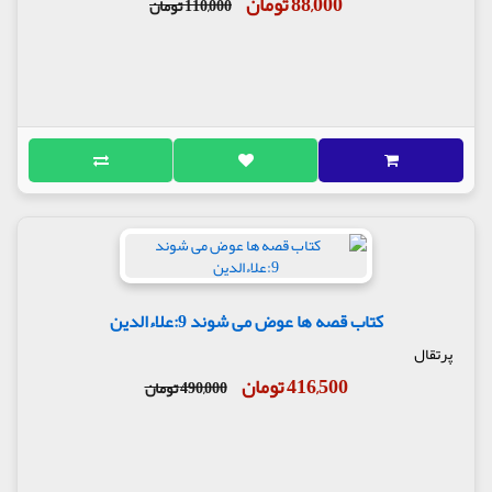
88,000 تومان
110,000 تومان
کتاب قصه ها عوض می شوند 9:علاءالدین
پرتقال
416,500 تومان
490,000 تومان