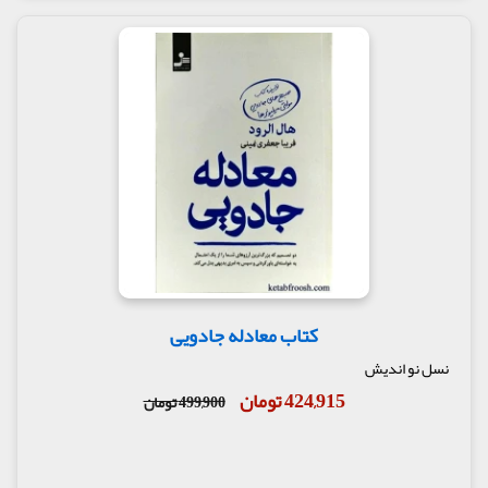
کتاب معادله جادویی
نسل نو اندیش
424,915 تومان
499,900 تومان