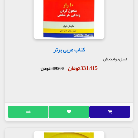
کتاب مربی برتر
نسل نو اندیش
331,415 تومان
389,900 تومان