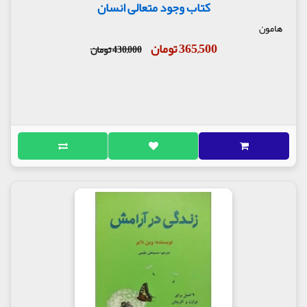
کتاب وجود متعالی انسان
هامون
365,500 تومان
430,000 تومان