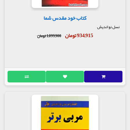
کتاب خود مقدس شما
نسل نو اندیش
934,915 تومان
1,099,900 تومان