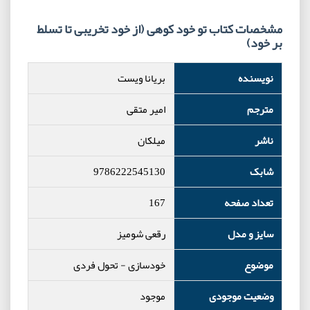
مشخصات کتاب تو خود کوهی (از خود تخریبی تا تسلط
بر خود)
نویسنده
بریانا ویست
مترجم
امیر متقی
ناشر
میلکان
شابک
9786222545130
تعداد صفحه
167
سایز و مدل
رقعی شومیز
موضوع
خودسازی
-
تحول فردی
وضعیت موجودی
موجود