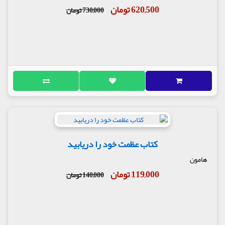
620,500 تومان
730,000 تومان
کتاب عظمت خود را دریابید
هامون
119,000 تومان
140,000 تومان