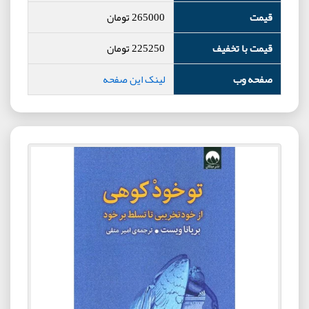
قیمت
265000
تومان
قیمت با تخفیف
225250
تومان
صفحه وب
لینک این صفحه