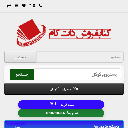
جستجو
جستجو
0 محصول - 0 تومان
⬆
سبد خرید
📞
تماس
09902206066
دسته بندی ها
منو