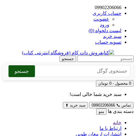
09902206066
حساب کاربری
عضویت
ورود
لیست دلخواه (0)
سبد خرید
تسویه حساب
جستجو
جستجو
0 محصول - 0 تومان
سبد خرید شما خالی است!
تماس
📞
09902206066
سبد خرید
⬆
دسته بندی ها
منو
خانه
ارتباط با ما
انتشارات ارمغان طوبی