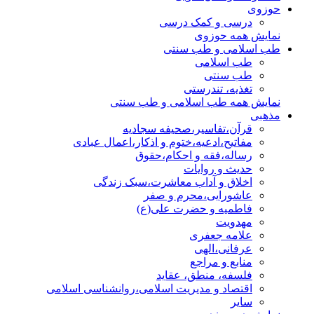
حوزوی
درسی و کمک درسی
نمایش همه حوزوی
طب اسلامی و طب سنتی
طب اسلامی
طب سنتی
تغذیه، تندرستی
نمایش همه طب اسلامی و طب سنتی
مذهبی
قرآن،تفاسیر،صحیفه سجادیه
مفاتیح،ادعیه،ختوم و اذکار،اعمال عبادی
رساله،فقه و احکام،حقوق
حدیث و روایات
اخلاق و آداب معاشرت،سبک زندگی
عاشورایی،محرم و صفر
فاطمیه و حضرت علی(ع)
مهدویت
علامه جعفری
عرفانی،الهی
منابع و مراجع
فلسفه، منطق، عقاید
اقتصاد و مدیریت اسلامی،روانشناسی اسلامی
سایر