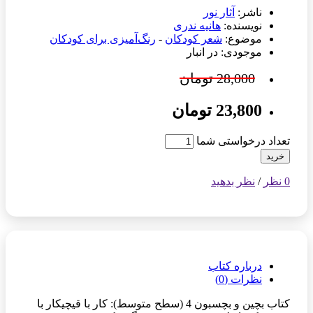
ناشر:
آثار نور
نویسنده:
هانیه ندری
موضوع:
شعر کودکان
-
رنگ‌آمیزی برای کودکان
موجودی: در انبار
28,000 تومان
23,800 تومان
تعداد درخواستی شما
خرید
0 نظر
/
نظر بدهید
درباره کتاب
نظرات (0)
کتاب بچین و بچسبون 4 (سطح متوسط): کار با قیچیکار با