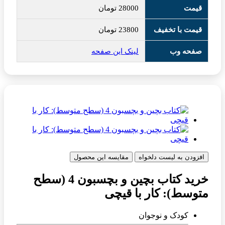
قیمت
28000
تومان
قیمت با تخفیف
23800
تومان
صفحه وب
لینک این صفحه
افزودن به لیست دلخواه
مقایسه این محصول
خرید کتاب بچین و بچسبون 4 (سطح
متوسط): کار با قیچی
کودک و نوجوان