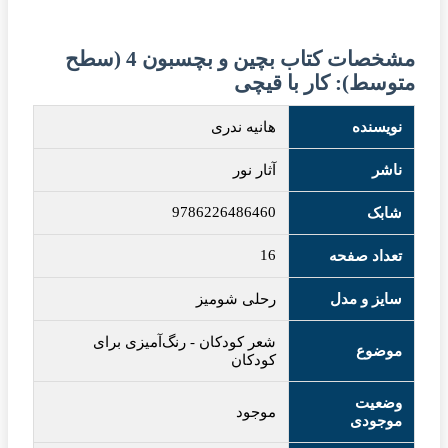
مشخصات کتاب بچین و بچسبون 4 (سطح
متوسط): کار با قیچی
نویسنده
هانیه ندری
ناشر
آثار نور
9786226486460
شابک
16
تعداد صفحه
سایز و مدل
رحلی شومیز
شعر کودکان
-
رنگ‌آمیزی برای
موضوع
کودکان
وضعیت
موجود
موجودی