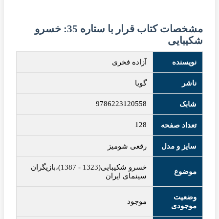
مشخصات کتاب قرار با ستاره 35: خسرو
شکیبایی
نویسنده
آزاده فخری
ناشر
گویا
9786223120558
شابک
128
تعداد صفحه
سایز و مدل
رقعی شومیز
خسرو شکیبایی(1323
-
1387)،بازیگران
موضوع
سینمای ایران
وضعیت
موجود
موجودی