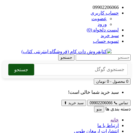
09902206066
حساب کاربری
عضویت
ورود
لیست دلخواه (0)
سبد خرید
تسویه حساب
جستجو
جستجو
0 محصول - 0 تومان
سبد خرید شما خالی است!
تماس
📞
09902206066
سبد خرید
⬆
دسته بندی ها
منو
خانه
ارتباط با ما
انتشارات ارمغان طوبی