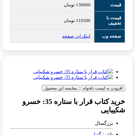
قیمت
130000
تومان
قیمت با
110500
تومان
تخفیف
صفحه وب
لینک این صفحه
افزودن به لیست دلخواه
مقایسه این محصول
خرید کتاب قرار با ستاره 35: خسرو
شکیبایی
بزرگسال
ناشر:
گویا