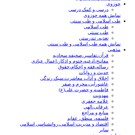
حوزوی
درسی و کمک درسی
نمایش همه حوزوی
طب اسلامی و طب سنتی
طب اسلامی
طب سنتی
تغذیه، تندرستی
نمایش همه طب اسلامی و طب سنتی
مذهبی
قرآن،تفاسیر،صحیفه سجادیه
مفاتیح،ادعیه،ختوم و اذکار،اعمال عبادی
رساله،فقه و احکام،حقوق
حدیث و روایات
اخلاق و آداب معاشرت،سبک زندگی
عاشورایی،محرم و صفر
فاطمیه و حضرت علی(ع)
مهدویت
علامه جعفری
عرفانی،الهی
منابع و مراجع
فلسفه، منطق، عقاید
اقتصاد و مدیریت اسلامی،روانشناسی اسلامی
سایر