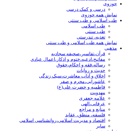
حوزوی
درسی و کمک درسی
نمایش همه حوزوی
طب اسلامی و طب سنتی
طب اسلامی
طب سنتی
تغذیه، تندرستی
نمایش همه طب اسلامی و طب سنتی
مذهبی
قرآن،تفاسیر،صحیفه سجادیه
مفاتیح،ادعیه،ختوم و اذکار،اعمال عبادی
رساله،فقه و احکام،حقوق
حدیث و روایات
اخلاق و آداب معاشرت،سبک زندگی
عاشورایی،محرم و صفر
فاطمیه و حضرت علی(ع)
مهدویت
علامه جعفری
عرفانی،الهی
منابع و مراجع
فلسفه، منطق، عقاید
اقتصاد و مدیریت اسلامی،روانشناسی اسلامی
سایر