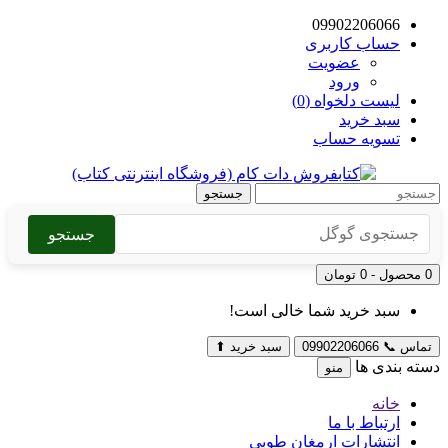
09902206066
حساب کاربری
عضویت
ورود
لیست دلخواه (0)
سبد خرید
تسویه حساب
جستجو
جستجو
0 محصول - 0 تومان
سبد خرید شما خالی است!
تماس
📞
09902206066
سبد خرید
⬆
دسته بندی ها
منو
خانه
ارتباط با ما
انتشارات ارمغان طوبی