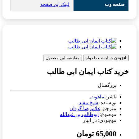
صفحه وب
لینک این صفحه
افزودن به لیست دلخواه
مقایسه این محصول
خرید کتاب ایمان ابی طالب
بزرگسال
ناشر:
ماهوت
نویسنده:
شیخ مفید
مترجم:
غلامرضا گردان
موضوع:
ابوطالب بن عبدالله
موجودی: در انبار
65,000 تومان