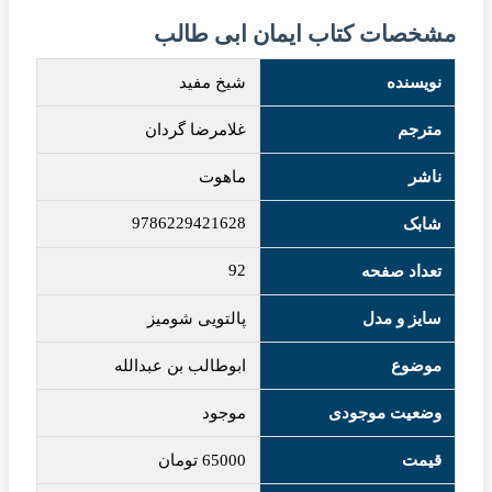
مشخصات کتاب ایمان ابی طالب
نویسنده
شیخ مفید
مترجم
غلامرضا گردان
ناشر
ماهوت
9786229421628
شابک
92
تعداد صفحه
سایز و مدل
پالتویی شومیز
موضوع
ابوطالب بن عبدالله
وضعیت موجودی
موجود
قیمت
65000
تومان