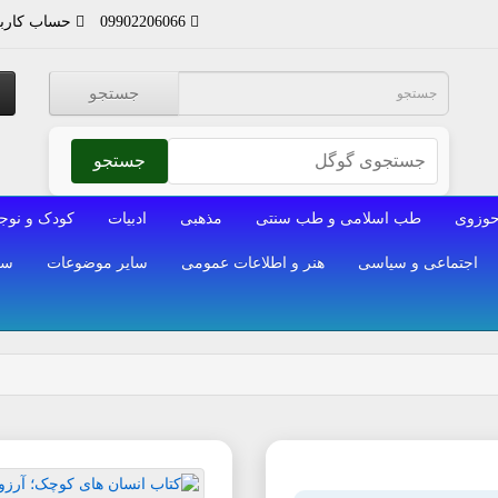
09902206066
حساب کارب
جستجو
جستجو
وزوی
طب اسلامی و طب سنتی
مذهبی
ادبیات
کودک و نوج
اجتماعی و سیاسی
هنر و اطلاعات عمومی
سایر موضوعات
سا