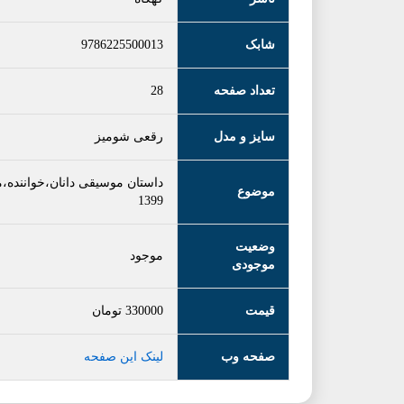
شابک
9786225500013
تعداد صفحه
28
سایز و مدل
رقعی شومیز
داستان موسیقی دانان،خواننده،مح
موضوع
1399
وضعیت
موجود
موجودی
قیمت
330000
تومان
صفحه وب
لینک این صفحه