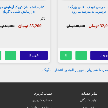
کتاب خرسی کوچک با قلبی بزرگ 8:
کتاب دانشمندان کوچک آزمایش می 
خرسولی به مدرسه می‌رود
8 (آزمایش علمی با گرما)
ذکر
32 تومان
55,200 تومان
40,000 تومان
69,000 تومان
رید
خرید
مدرضا شجریان
,
شهریار الوندی
,
انتشارات گهگاه
,
سایر خدمات
حساب کاربری
تولید کنندگان
حساب کاربری
شخصیت ها
تاریخچه سفارش ها