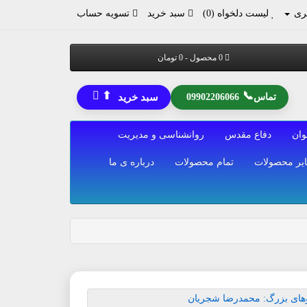
ری
لیست دلخواه (0)
سبد خرید
تسویه حساب
0 محصول - 0 تومان
⬆
📞
تماس
09902206066
سبد خرید
وان
دفاع مقدس
روانشناسی و مدیریت
یر محصولات
تمام محصولات
درباره ی ما