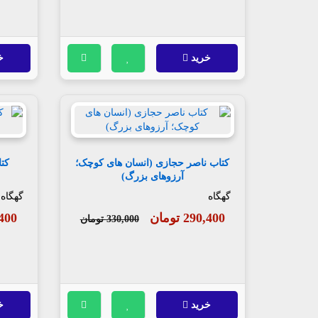
خرید
خ
کتاب ناصر حجازی (انسان های کوچک؛
کت
آرزوهای بزرگ)
گهگاه
گهگاه
290,400 تومان
90,400
330,000 تومان
خرید
خ