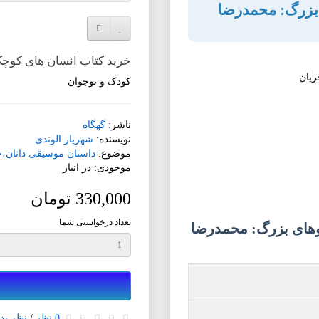
 بزرگ: محمدرضا
افزودن به لیست دلخواه
مقایسه این محصول
خرید کتاب انسان های کوچ
کودک و نوجوان
ناشر:
گهگاه
نویسنده:
شهریار الوندی
موضوع:
داستان موسیقی دانان،خو
موجودی: در انبار
330,000 تومان
تعداد درخواستی شما
های بزرگ: محمدرضا
0 نظر
/
نظر بده