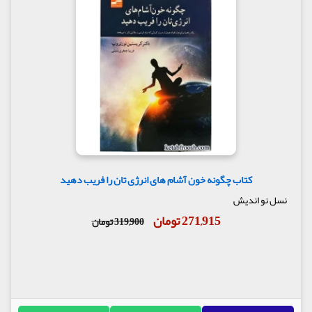
کتاب چگونه خون آشام های انرژی تان را فریب دهید
نسل نو اندیش
271,915 تومان
319,900 تومان