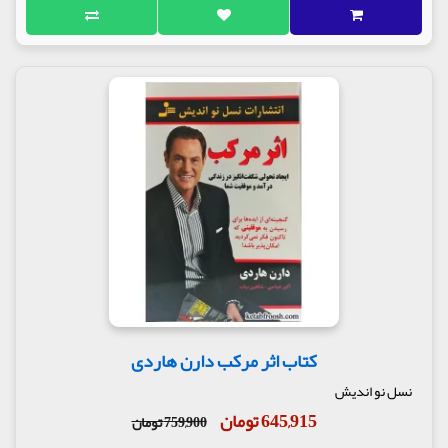
کتاب اثر مرکب دارن هاردی
نسل نو اندیش
645,915 تومان
759,900 تومان