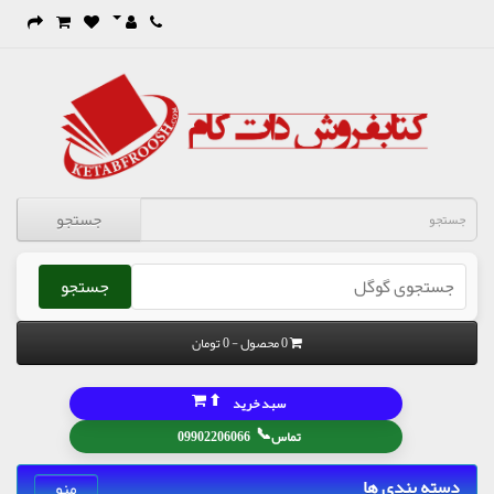
جستجو
جستجو
0 محصول - 0 تومان
⬆
سبد خرید
📞
تماس
09902206066
دسته بندی ها
منو