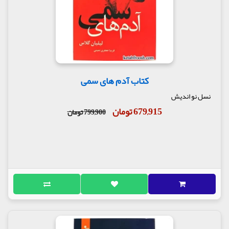
کتاب آدم های سمی
نسل نو اندیش
679,915 تومان
799,900 تومان