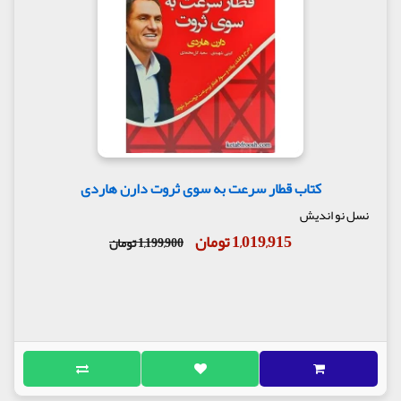
کتاب قطار سرعت به سوی ثروت دارن هاردی
نسل نو اندیش
1,019,915 تومان
1,199,900 تومان