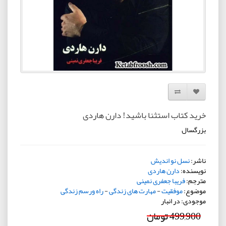
افزودن به لیست دلخواه
مقایسه این محصول
خرید کتاب استثنا باشید! دارن هاردی
بزرگسال
ناشر:
نسل نو اندیش
نویسنده:
دارن هاردی
مترجم:
فریبا جعفری نمینی
موضوع:
موفقیت
-
مهارت های زندگی
-
راه ورسم زندگی
موجودی: در انبار
499,900 تومان