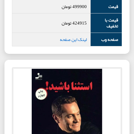
قیمت
499900
تومان
قیمت با
424915
تومان
تخفیف
صفحه وب
لینک این صفحه