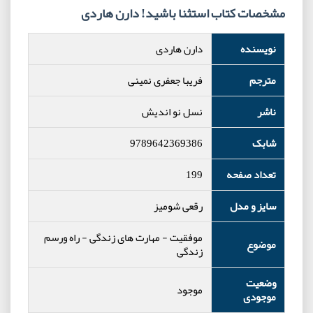
مشخصات کتاب استثنا باشید! دارن هاردی
نویسنده
دارن هاردی
مترجم
فریبا جعفری نمینی
ناشر
نسل نو اندیش
شابک
9789642369386
تعداد صفحه
199
سایز و مدل
رقعی شومیز
موفقیت
-
مهارت های زندگی
-
راه ورسم
موضوع
زندگی
وضعیت
موجود
موجودی