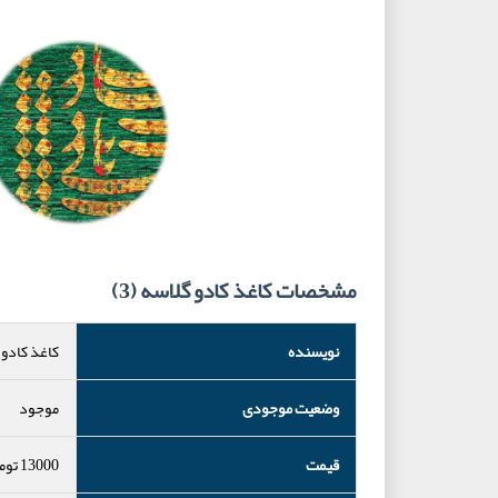
مشخصات کاغذ کادو گلاسه (3)
نویسنده
کاغذ کادو 
وضعیت موجودی
موجود
قیمت
13000
توم