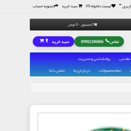
ربری
لیست دلخواه (0)
سبد خرید
تسویه حساب
0 محصول - 0 تومان
⬆
📞
سبد خرید
تماس
09902206066
 مقدس
روانشناسی و مدیریت
تمام محصولات
درباره ی ما
تماس با ما