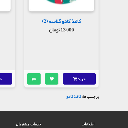
کاغذ کادو گلاسه (2)
13,000 تومان
خرید
خ
برچسب ها:
کاغذ کادو
,
اطلاعات
خدمات مشتریان