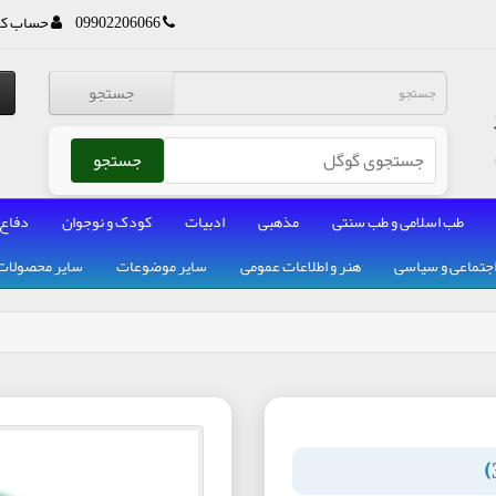
09902206066
حساب کا
جستجو
جستجو
طب اسلامی و طب سنتی
مذهبی
ادبیات
کودک و نوجوان
دفاع
جتماعی و سیاسی
هنر و اطلاعات عمومی
سایر موضوعات
سایر محصولات