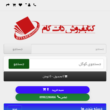
جستجو
جستجو
0 محصول - 0 تومان
⬆
سبد خرید
📞
تماس
09902206066
دسته بندی ها
منو