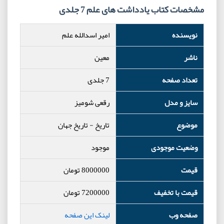
مشخصات کتاب یادداشت های علم 7 جلدی
نویسنده
امیر اسدالله علم
ناشر
معین
تعداد صفحه
7 جلدی
سایز و مدل
رقعی شومیز
موضوع
تاریخ
-
تاریخ جهان
وضعیت موجودی
موجود
قیمت
8000000
تومان
قیمت با تخفیف
7200000
تومان
صفحه وب
لینک این صفحه