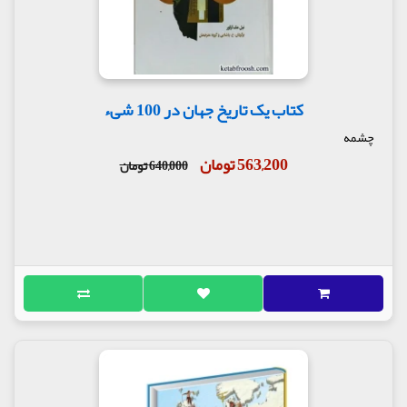
کتاب یک تاریخ جهان در 100 شیء
چشمه
563,200 تومان
640,000 تومان