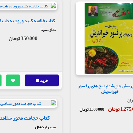
کتاب خلاصه کلید ورود به طب 
ندای سینا
350,000 تومان
خرید
پرسش های شما پاسخ های پرفسور
خیراندیش
ران
1,2 تومان
1,500,000 تومان
کتاب حجامت محور سلامت
سفیر اردهال