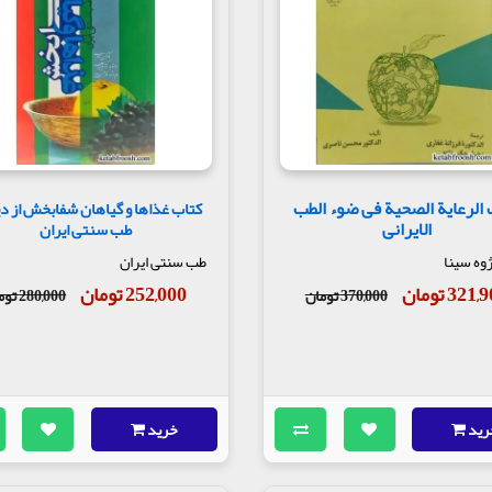
 الرعایة الصحیة فی ضوء الطب
کتاب غذاها و گیاهان شفابخش از دی
الایرانی
طب سنتی ایران
ژوه سینا
طب سنتی ایران
321 تومان
252,000 تومان
370,000 تومان
280,000 تومان
رید
خرید