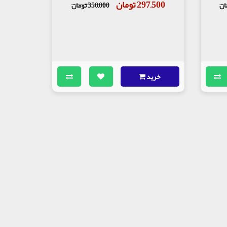
297,500 تومان
350,000 تومان
خرید