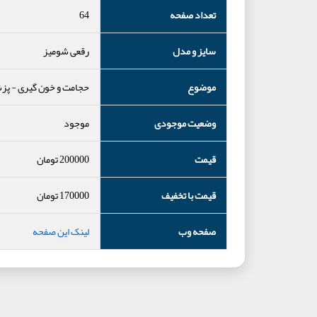
تعداد صفحه
64
سایز و مدل
رقعی شومیز
موضوع
حجامت و خون گیری
-
پز
وضعیت موجودی
موجود
قیمت
200000
تومان
قیمت با تخفیف
170000
تومان
صفحه وب
لینک این صفحه