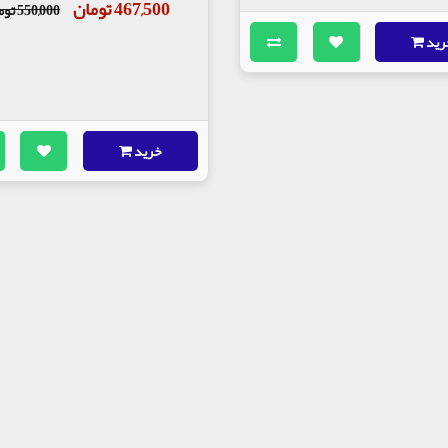
467,500 تومان
550,000 تومان
رید
خرید