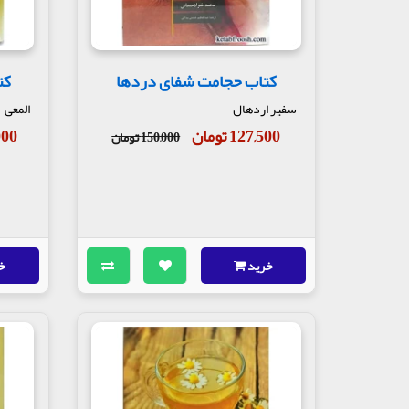
کتاب حجامت شفای دردها
کت
سفیر اردهال
المعی
127,500 تومان
0,000
150,000 تومان
خرید
خ