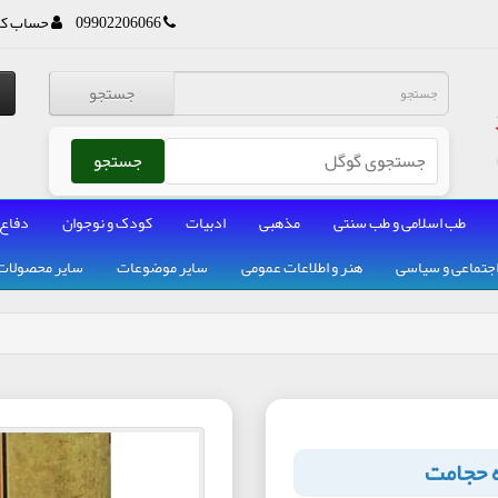
09902206066
حساب کا
جستجو
جستجو
طب اسلامی و طب سنتی
مذهبی
ادبیات
کودک و نوجوان
دفاع
جتماعی و سیاسی
هنر و اطلاعات عمومی
سایر موضوعات
سایر محصولات
ه حجامت