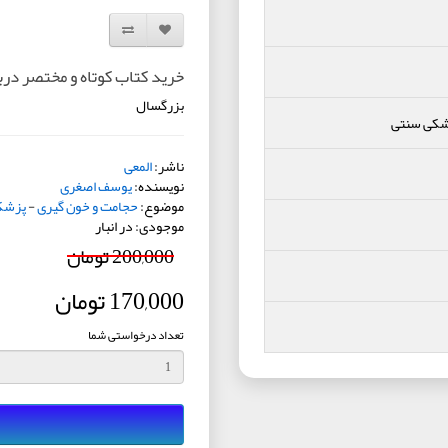
افزودن به لیست دلخواه
مقایسه این محصول
خرید کتاب کوتاه و مختصر درب
بزرگسال
شکی سنتی
ناشر:
المعی
نویسنده:
یوسف اصغری
موضوع:
حجامت و خون گیری
-
پزشک
موجودی: در انبار
200,000 تومان
170,000 تومان
تعداد درخواستی شما