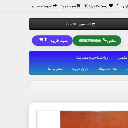
ربری
لیست دلخواه (0)
سبد خرید
تسویه حساب
0 محصول - 0 تومان
⬆
📞
سبد خرید
تماس
09902206066
 مقدس
روانشناسی و مدیریت
تمام محصولات
درباره ی ما
تماس با ما