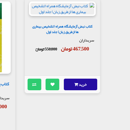
کتاب نبض آزمایشگاه همراه (تشخیص بیماری
ها ازطریق زبان) جلد اول
سربداران
467,500 تومان
550,000 تومان
کتاب 
خرید
سربدا
75,000