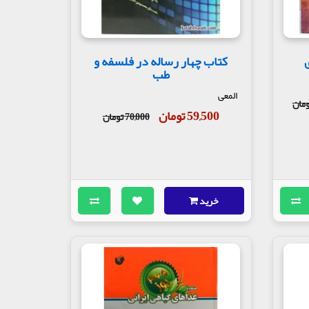
کتاب چهار رساله در فلسفه و
طب
المعی
59,500 تومان
70,000 تومان
خرید