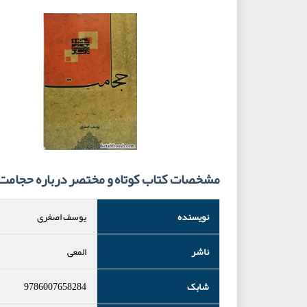
مشخصات کتاب کوتاه و مختصر درباره حجامت
نویسنده
یوسف اصغری
ناشر
المعی
شابک
9786007658284