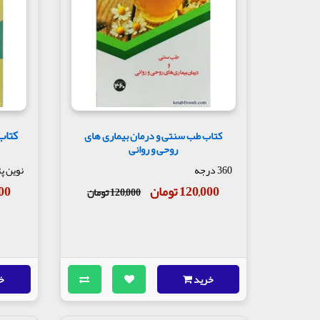
کتاب
کتاب طب سنتی و درمان بیماری های
روحی و روانی
360 درجه
نوین پ
120,000 تومان
,900
120,000 تومان
خرید
خ