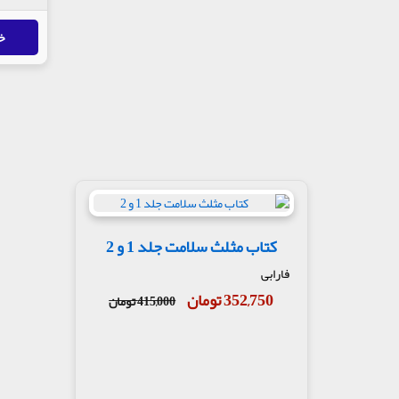
خ
کتاب مثلث سلامت جلد 1 و 2
فارابی
352,750 تومان
415,000 تومان