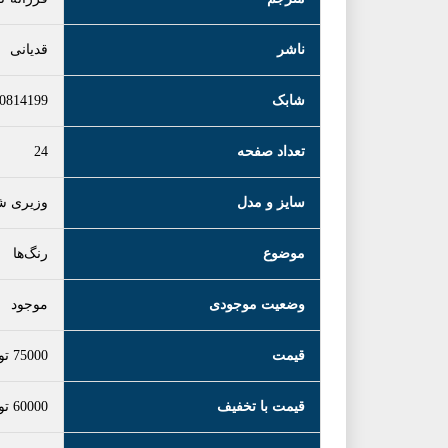
ناشر
قدیانی
شابک
0814199
تعداد صفحه
24
سایز و مدل
وزیری ش
موضوع
رنگ‌ها
وضعیت موجودی
موجود
قیمت
75000
تو
قیمت با تخفیف
60000
تو