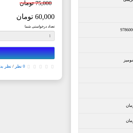
75,000 تومان
60,000 تومان
تعداد درخواستی شما
978600
ومیز
0 نظر
/
نظر بده
مان
مان