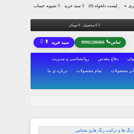
ری
لیست دلخواه (0)
سبد خرید
تسویه حساب
0 محصول - 0 تومان
⬆
📞
تماس
09902206066
سبد خرید
وان
دفاع مقدس
روانشناسی و مدیریت
یر محصولات
تمام محصولات
درباره ی ما