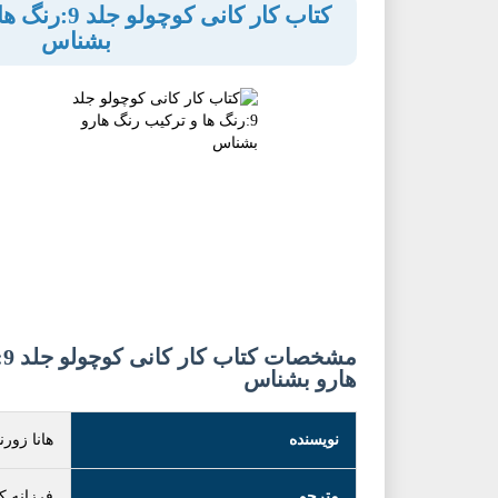
کتاب کار کانی 
بشناس
م
هارو بشناس
نویسنده
هانا زور
مترجم
فرزانه ک