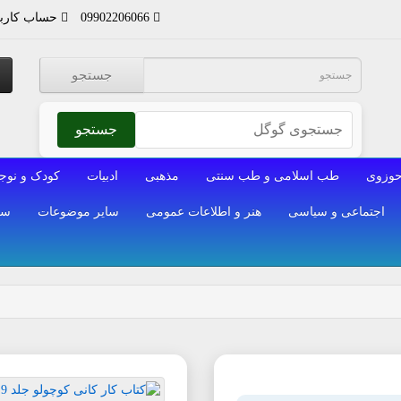
09902206066
حساب کارب
جستجو
جستجو
وزوی
طب اسلامی و طب سنتی
مذهبی
ادبیات
کودک و نوج
اجتماعی و سیاسی
هنر و اطلاعات عمومی
سایر موضوعات
سا