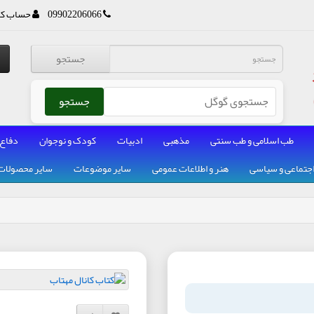
09902206066
حساب کا
جستجو
جستجو
طب اسلامی و طب سنتی
مذهبی
ادبیات
کودک و نوجوان
دفاع
جتماعی و سیاسی
هنر و اطلاعات عمومی
سایر موضوعات
سایر محصولات