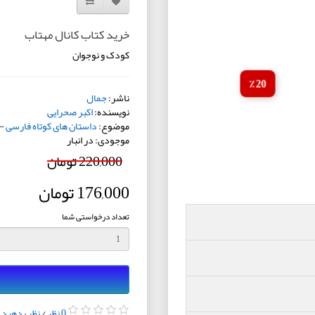
افزودن به لیست دلخواه
مقایسه این محصول
خرید کتاب کانال مهتاب
کودک و نوجوان
20 ٪
ناشر:
جمال
نویسنده:
اکبر صحرایی
موضوع:
داستان های کوتاه فارسی
-
موجودی: در انبار
220,000 تومان
176,000 تومان
تعداد درخواستی شما
0 نظر
/
نظر بدهید