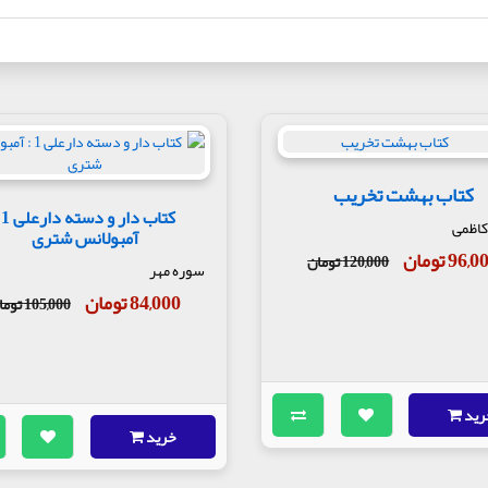
کتاب بهشت تخریب
کتاب 
کاظمی
آمبولانس شتری
96, تومان
120,000 تومان
سوره مهر
84,000 تومان
105,000 تومان
رید
خرید