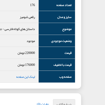
تعداد صفحه
176
سایز و مدل
رقعی شومیز
موضوع
داستان های کوتاه فارسی
-
جن
وضعیت موجودی
موجود
قیمت
220000
تومان
قیمت با تخفیف
176000
تومان
صفحه وب
لینک این صفحه
درباره کتاب
نظرات (0)