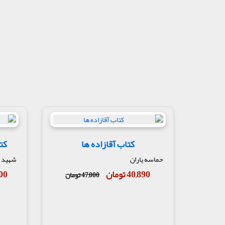
کتاب آقازاده ها
کت
حماسه یاران
شهید 
40,890 تومان
,000
47,000 تومان