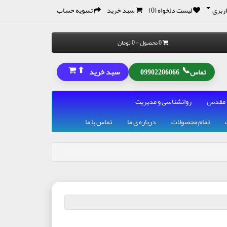
ربری
لیست دلخواه (0)
سبد خرید
تسویه حساب
0 محصول - 0 تومان
⬆
📞
سبد خرید
تماس
09902206066
 مقدس
روانشناسی و مدیریت
تمام محصولات
درباره ی ما
تماس با ما