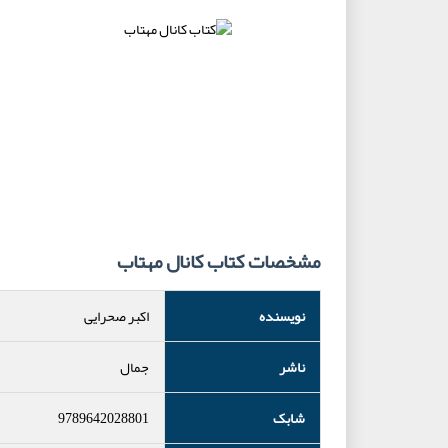
مشخصات کتاب کانال مهتاب
نویسنده
اکبر صحرایی
ناشر
جمال
شابک
9789642028801