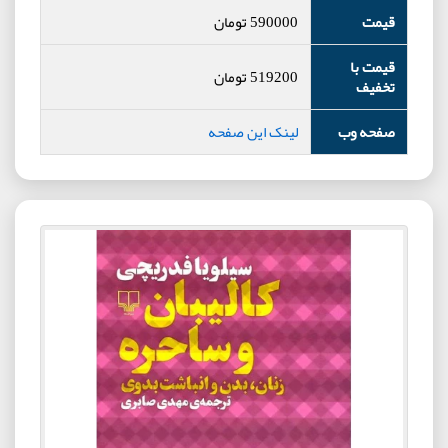
قیمت
590000
تومان
قیمت با
519200
تومان
تخفیف
صفحه وب
لینک این صفحه