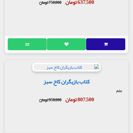
637,500 تومان
750,000 تومان
کتاب بازیگران کاخ سبز
علم
807,500 تومان
950,000 تومان