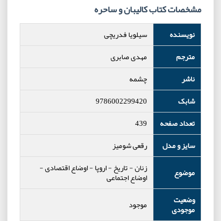
مشخصات کتاب کالیبان و ساحره
نویسنده
سیلویا فدریچی
مترجم
مهدی صابری
ناشر
چشمه
شابک
9786002299420
تعداد صفحه
439
سایز و مدل
رقعی شومیز
زنان
-
تاریخ
-
اروپا
-
اوضاع اقتصادی
-
موضوع
اوضاع اجتماعی
وضعیت
موجود
موجودی