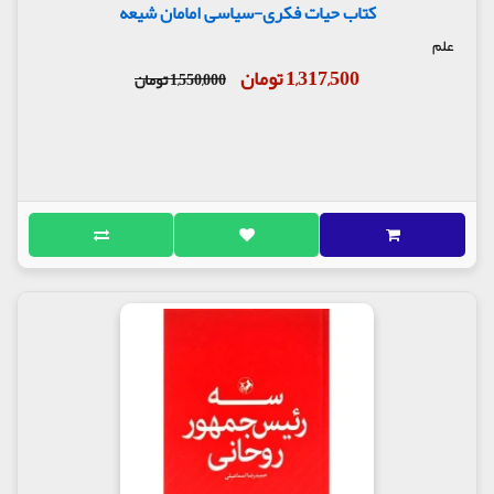
کتاب حیات فکری-سیاسی امامان شیعه
علم
1,317,500 تومان
1,550,000 تومان