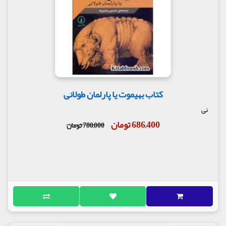
کتاب بهیموت یا پارلمان طولانی
نی
686,400 تومان
780,000 تومان