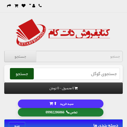
جستجو
جستجو
0 محصول - 0 تومان
⬆
سبد خرید
📞
تماس
09902206066
دسته بندی ها
منو