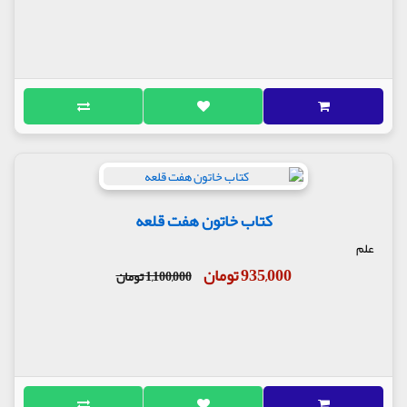
کتاب خاتون هفت قلعه
علم
935,000 تومان
1,100,000 تومان