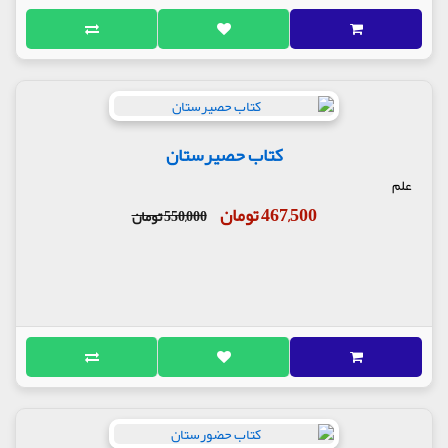
کتاب حصیرستان
علم
467,500 تومان
550,000 تومان