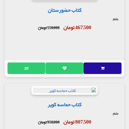
کتاب حضورستان
علم
467,500 تومان
550,000 تومان
کتاب حماسه کویر
علم
807,500 تومان
950,000 تومان