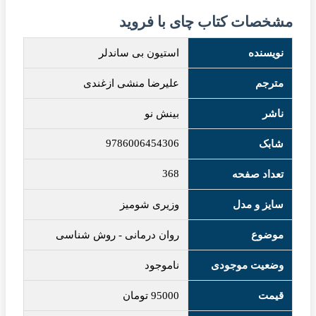
مشخصات کتاب چای با فروید
نویسنده
استیون بی ساندلر
مترجم
علیرضا منشی ازغندی
ناشر
بینش نو
9786006454306
شابک
368
تعداد صفحه
سایز و مدل
وزیری شومیز
موضوع
روان درمانی
-
روش شناسی
وضعیت موجودی
ناموجود
قیمت
95000
تومان