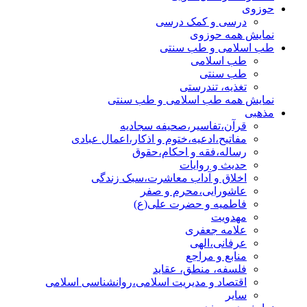
حوزوی
درسی و کمک درسی
نمایش همه حوزوی
طب اسلامی و طب سنتی
طب اسلامی
طب سنتی
تغذیه، تندرستی
نمایش همه طب اسلامی و طب سنتی
مذهبی
قرآن،تفاسیر،صحیفه سجادیه
مفاتیح،ادعیه،ختوم و اذکار،اعمال عبادی
رساله،فقه و احکام،حقوق
حدیث و روایات
اخلاق و آداب معاشرت،سبک زندگی
عاشورایی،محرم و صفر
فاطمیه و حضرت علی(ع)
مهدویت
علامه جعفری
عرفانی،الهی
منابع و مراجع
فلسفه، منطق، عقاید
اقتصاد و مدیریت اسلامی،روانشناسی اسلامی
سایر