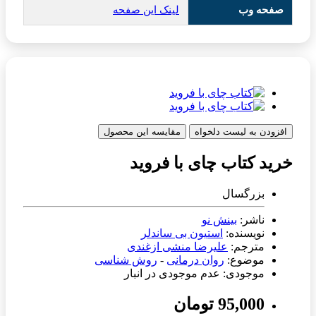
صفحه وب
لینک این صفحه
افزودن به لیست دلخواه
مقایسه این محصول
خرید کتاب چای با فروید
بزرگسال
ناشر:
بینش نو
نویسنده:
استیون بی ساندلر
مترجم:
علیرضا منشی ازغندی
موضوع:
روان درمانی
-
روش شناسی
موجودی: عدم موجودی در انبار
95,000 تومان