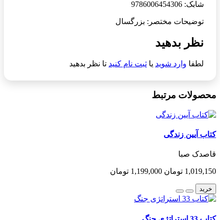
شابک: 9786006454306
توضیحات مختصر: بزرگسال
نظر بدهید
لطفا
وارد شوید
یا
ثبت نام کنید
تا نظر بدهید
محصولات مرتبط
کتاب آیین زندگی
قاصدک صبا
1,019,150 تومان
1,199,000 تومان
خرید
کتاب 33 استراتژی جنگ