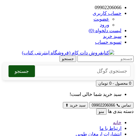
09902206066
حساب کاربری
عضویت
ورود
لیست دلخواه (0)
سبد خرید
تسویه حساب
جستجو
جستجو
0 محصول - 0 تومان
سبد خرید شما خالی است!
تماس
📞
09902206066
سبد خرید
⬆
دسته بندی ها
منو
خانه
ارتباط با ما
انتشارات ارمغان طوبی