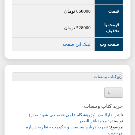
قیمت
660000
تومان
قیمت با
528000
تومان
تخفیف
صفحه وب
لینک این صفحه
افزودن به لیست دلخواه
مقایسه این محصول
خرید کتاب ومضات
ناشر:
دارالصدر (پژوهشگاه علمی-تخصصی شهید صدر)
نویسنده:
محمدباقر الصدر
موضوع:
نظریه درباره سیاست و حکومت
-
نظریه درباره
مرجعیت