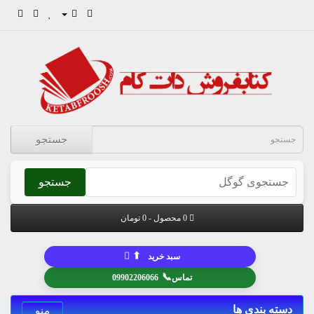
جستجو
جستجو
0 محصول - 0 تومان
⬆
سبد خرید
📞
تماس
09902206066
دسته بندی ها
منو