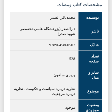
مشخصات کتاب ومضات
نویسنده
محمدباقر الصدر
دارالصدر (پژوهشگاه علمی-تخصصی
ناشر
شهید صدر)
شابک
9789645860507
تعداد
528
صفحه
سایز و
وزیری سلفون
مدل
نظریه درباره سیاست و حکومت
-
نظریه
موضوع
درباره مرجعیت
وضعیت
موجود
موجودی