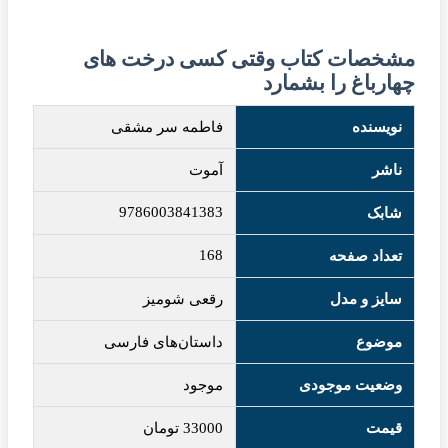
مشخصات کتاب وقتی کسی درخت های
چهارباغ را بشمارد
نویسنده
فاطمه سر مشقی
ناشر
آموت
9786003841383
شابک
168
تعداد صفحه
سایز و مدل
رقعی شومیز
موضوع
داستان‌های فارسی
وضعیت موجودی
موجود
قیمت
33000
تومان