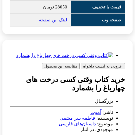
قیمت با تخفیف
28050
تومان
صفحه وب
لینک این صفحه
افزودن به لیست دلخواه
مقایسه این محصول
خرید کتاب وقتی کسی درخت های
چهارباغ را بشمارد
بزرگسال
ناشر:
آموت
نویسنده:
فاطمه سر مشقی
موضوع:
داستان‌های فارسی
موجودی: در انبار