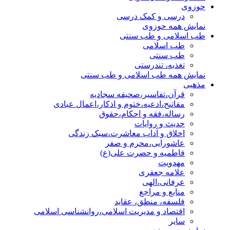
حوزوی
درسی و کمک درسی
نمایش همه حوزوی
طب اسلامی و طب سنتی
طب اسلامی
طب سنتی
تغذیه، تندرستی
نمایش همه طب اسلامی و طب سنتی
مذهبی
قرآن،تفاسیر،صحیفه سجادیه
مفاتیح،ادعیه،ختوم و اذکار،اعمال عبادی
رساله،فقه و احکام،حقوق
حدیث و روایات
اخلاق و آداب معاشرت،سبک زندگی
عاشورایی،محرم و صفر
فاطمیه و حضرت علی(ع)
مهدویت
علامه جعفری
عرفانی،الهی
منابع و مراجع
فلسفه، منطق، عقاید
اقتصاد و مدیریت اسلامی،روانشناسی اسلامی
سایر