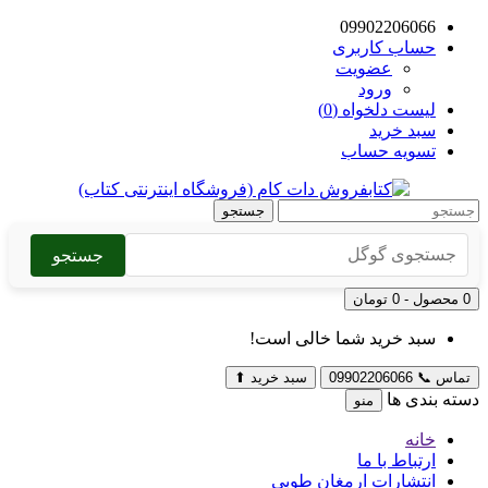
09902206066
حساب کاربری
عضویت
ورود
لیست دلخواه (0)
سبد خرید
تسویه حساب
جستجو
جستجو
0 محصول - 0 تومان
سبد خرید شما خالی است!
تماس
📞
09902206066
سبد خرید
⬆
دسته بندی ها
منو
خانه
ارتباط با ما
انتشارات ارمغان طوبی