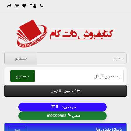
جستجو
جستجو
0 محصول - 0 تومان
⬆
سبد خرید
📞
تماس
09902206066
دسته بندی ها
منو