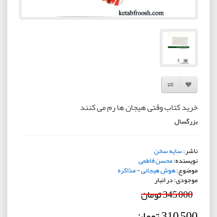
افزودن به لیست دلخواه
مقایسه این محصول
خرید کتاب وقتی هیجان ها رم می کنند
بزرگسال
ناشر:
سایه سخن
نویسنده:
محسن فاطمی
موضوع:
هوش هیجانی
-
مذاکره
موجودی: در انبار
345,000 تومان
310,500 تومان