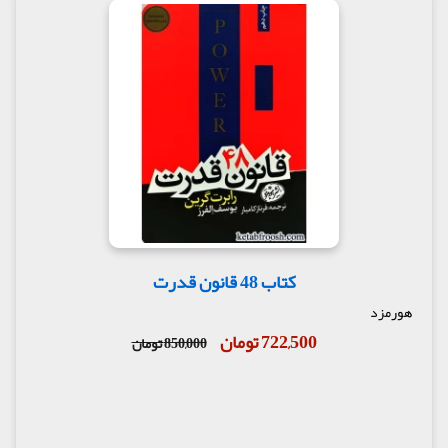
کتاب 48 قانون قدرت
هورمزد
722,500 تومان
850,000 تومان