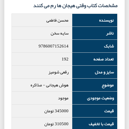
مشخصات کتاب وقتی هیجان ها رم می کنند
نویسنده
محسن فاطمی
ناشر
سایه سخن
شابک
9786007152614
تعداد صفحه
192
سایز و مدل
رقعی شومیز
موضوع
هوش هیجانی
-
مذاکره
وضعیت موجودی
موجود
قیمت
345000
تومان
قیمت با تخفیف
310500
تومان