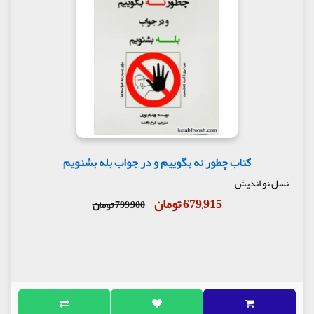
کتاب چطور نه بگوییم و در جواب بله بشنویم
نسل نو اندیش
679,915 تومان
799,900 تومان