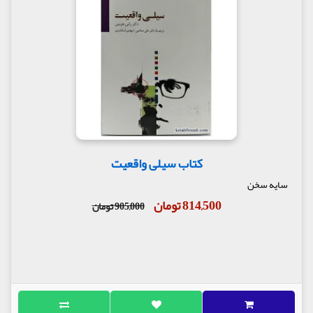
کتاب سیلی واقعیت
سایه سخن
814,500 تومان
905,000 تومان