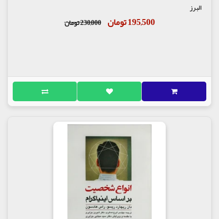
البرز
195,500 تومان
230,000 تومان