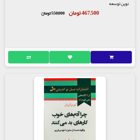
نوین توسعه
467,500 تومان
550,000 تومان