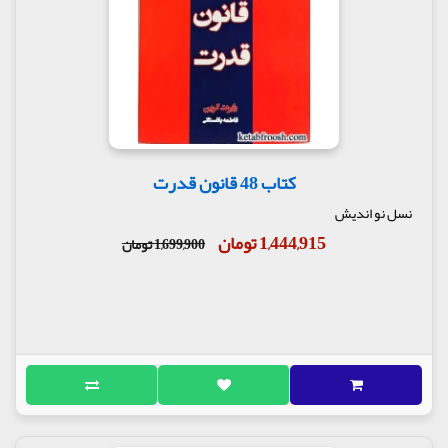
کتاب 48 قانون قدرت
نسل نو اندیش
1,444,915 تومان
1,699,900 تومان