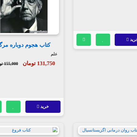
رید
کتاب هجوم دوباره مر
علم
131,750 تومان
155,000 تومان
خرید