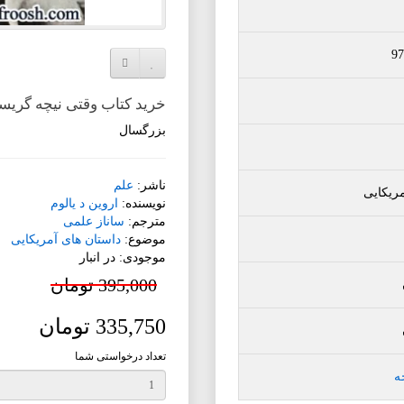
97
افزودن به لیست دلخواه
مقایسه این محصول
خرید کتاب وقتی نیچه گری
بزرگسال
ناشر:
علم
مریکایی
نویسنده:
اروین د یالوم
مترجم:
ساناز علمی
موضوع:
داستان های آمریکایی
موجودی: در انبار
395,000 تومان
335,750 تومان
تعداد درخواستی شما
ه