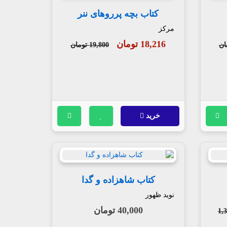
کتاب بچه پرروهای ننر
مرکز
18,216 تومان
19,800 تومان
خرید
کتاب شاهزاده و گدا
نوید ظهور
40,000 تومان
1,