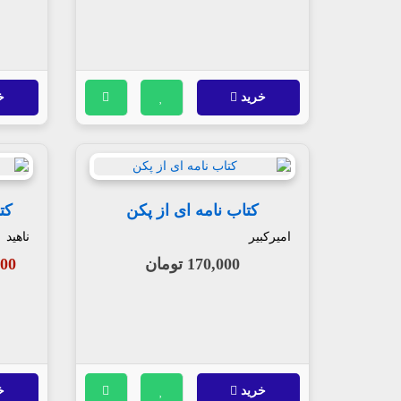
خرید
خ
کتاب نامه ای از پکن
کت
امیرکبیر
ناهید
170,000 تومان
,000
خرید
خ