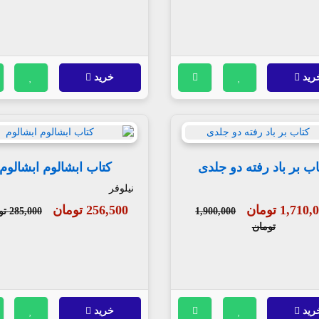
رید
خرید
اب بر باد رفته دو جلدی
کتاب ابشالوم ابشالوم
نیلوفر
1,710 تومان
256,500 تومان
1,900,000
285,000 تومان
تومان
رید
خرید