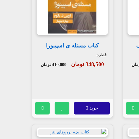
گ
کتاب مسئله ی اسپینوزا
قطره
348,500 تومان
410,000 تومان
خرید