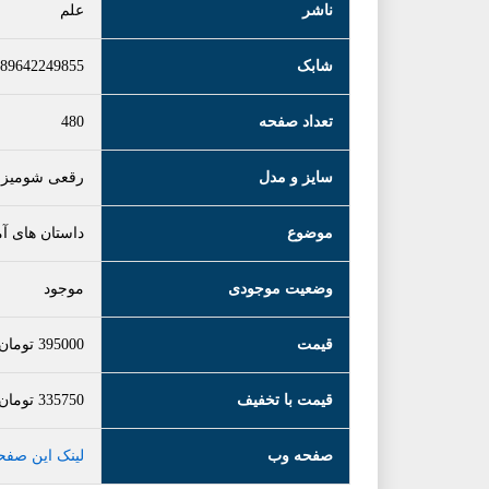
ناشر
علم
شابک
89642249855
تعداد صفحه
480
سایز و مدل
رقعی شومیز
موضوع
داستان های آ
وضعیت موجودی
موجود
قیمت
395000
تومان
قیمت با تخفیف
335750
تومان
صفحه وب
لینک این صفح