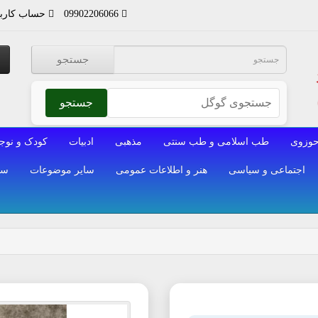
09902206066
حساب کارب
جستجو
جستجو
وزوی
طب اسلامی و طب سنتی
مذهبی
ادبیات
کودک و نوج
اجتماعی و سیاسی
هنر و اطلاعات عمومی
سایر موضوعات
سا