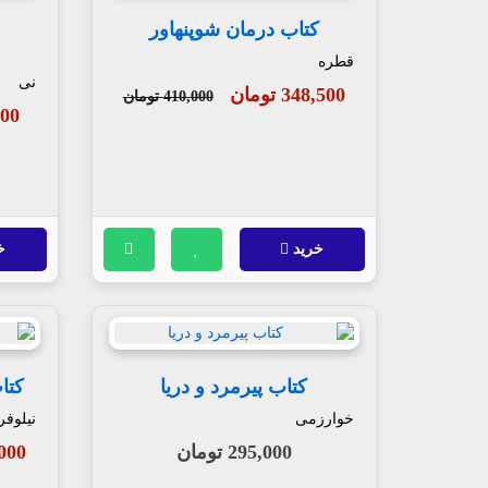
کتاب درمان شوپنهاور
قطره
نی
348,500 تومان
410,000 تومان
,000
خرید
خ
کتاب پیرمرد و دریا
کتا
خوارزمی
نیلوفر
295,000 تومان
55,000