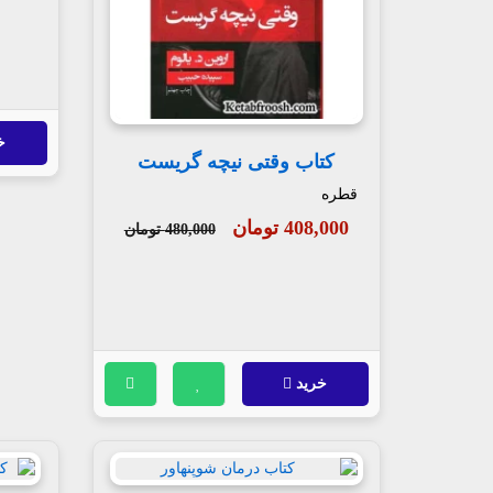
خ
کتاب وقتی نیچه گریست
قطره
408,000 تومان
480,000 تومان
خرید