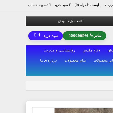
ری
لیست دلخواه (0)
سبد خرید
تسویه حساب
0 محصول - 0 تومان
⬆
📞
تماس
09902206066
سبد خرید
وان
دفاع مقدس
روانشناسی و مدیریت
یر محصولات
تمام محصولات
درباره ی ما