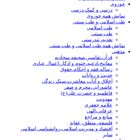
حوزوی
درسی و کمک درسی
نمایش همه حوزوی
طب اسلامی و طب سنتی
طب اسلامی
طب سنتی
تغذیه، تندرستی
نمایش همه طب اسلامی و طب سنتی
مذهبی
قرآن،تفاسیر،صحیفه سجادیه
مفاتیح،ادعیه،ختوم و اذکار،اعمال عبادی
رساله،فقه و احکام،حقوق
حدیث و روایات
اخلاق و آداب معاشرت،سبک زندگی
عاشورایی،محرم و صفر
فاطمیه و حضرت علی(ع)
مهدویت
علامه جعفری
عرفانی،الهی
منابع و مراجع
فلسفه، منطق، عقاید
اقتصاد و مدیریت اسلامی،روانشناسی اسلامی
سایر