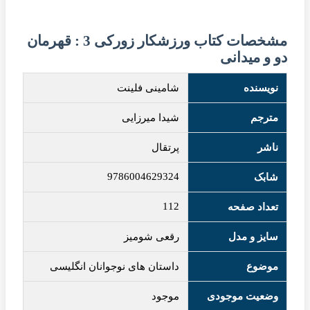
مشخصات کتاب ورزشکار زورکی 3 : قهرمان
دو و میدانی
نویسنده
شامینی فلینت
مترجم
شیدا میرزایی
ناشر
پرتقال
9786004629324
شابک
112
تعداد صفحه
سایز و مدل
رقعی شومیز
موضوع
داستان های نوجوانان انگلیسی
وضعیت موجودی
موجود