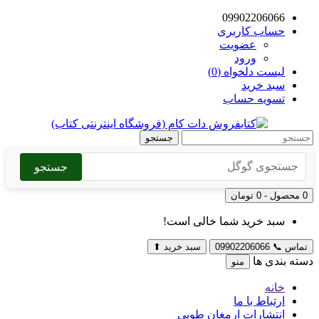
09902206066
حساب کاربری
عضویت
ورود
لیست دلخواه (0)
سبد خرید
تسویه حساب
جستجو
جستجو
0 محصول - 0 تومان
سبد خرید شما خالی است!
تماس
📞
09902206066
سبد خرید
⬆
دسته بندی ها
منو
خانه
ارتباط با ما
انتشارات ارمغان طوبی