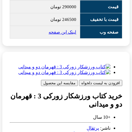
قیمت
290000
تومان
قیمت با تخفیف
246500
تومان
صفحه وب
لینک این صفحه
افزودن به لیست دلخواه
مقایسه این محصول
خرید کتاب ورزشکار زورکی 3 : قهرمان
دو و میدانی
+10 سال
ناشر:
پرتقال