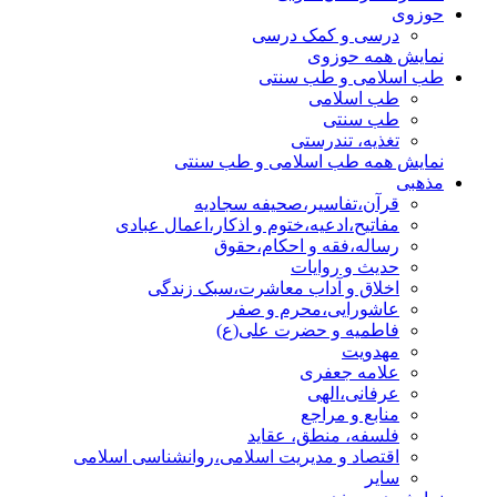
حوزوی
درسی و کمک درسی
نمایش همه حوزوی
طب اسلامی و طب سنتی
طب اسلامی
طب سنتی
تغذیه، تندرستی
نمایش همه طب اسلامی و طب سنتی
مذهبی
قرآن،تفاسیر،صحیفه سجادیه
مفاتیح،ادعیه،ختوم و اذکار،اعمال عبادی
رساله،فقه و احکام،حقوق
حدیث و روایات
اخلاق و آداب معاشرت،سبک زندگی
عاشورایی،محرم و صفر
فاطمیه و حضرت علی(ع)
مهدویت
علامه جعفری
عرفانی،الهی
منابع و مراجع
فلسفه، منطق، عقاید
اقتصاد و مدیریت اسلامی،روانشناسی اسلامی
سایر