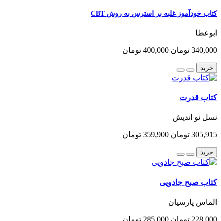
کتاب خودآموز غلبه بر استرس به روش CBT
ابوعطا
340,000 تومان
400,000 تومان
خرید
کتاب قدرت
نسل نو اندیش
305,915 تومان
359,900 تومان
خرید
کتاب صبح جادویی
الماس پارسیان
228,000 تومان
285,000 تومان