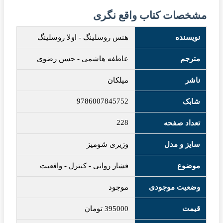
مشخصات کتاب واقع نگری
نویسنده
هنس روسلینگ
-
اولا روسلینگ
مترجم
عاطفه هاشمی
-
حسن رضوی
ناشر
میلکان
9786007845752
شابک
228
تعداد صفحه
سایز و مدل
وزیری شومیز
موضوع
فشار روانی
-
کنترل
-
واقعیت
وضعیت موجودی
موجود
قیمت
395000
تومان