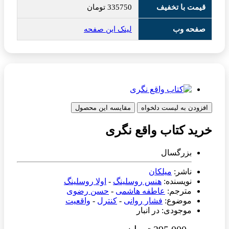
قیمت با تخفیف
335750
تومان
صفحه وب
لینک این صفحه
افزودن به لیست دلخواه
مقایسه این محصول
خرید کتاب واقع نگری
بزرگسال
ناشر:
میلکان
نویسنده:
هنس روسلینگ
-
اولا روسلینگ
مترجم:
عاطفه هاشمی
-
حسن رضوی
موضوع:
فشار روانی
-
کنترل
-
واقعیت
موجودی: در انبار