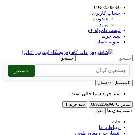
09902206066
حساب کاربری
عضویت
ورود
لیست دلخواه (0)
سبد خرید
تسویه حساب
جستجو
جستجو
0 محصول - 0 تومان
سبد خرید شما خالی است!
تماس
📞
09902206066
سبد خرید
⬆
دسته بندی ها
منو
خانه
ارتباط با ما
انتشارات ارمغان طوبی