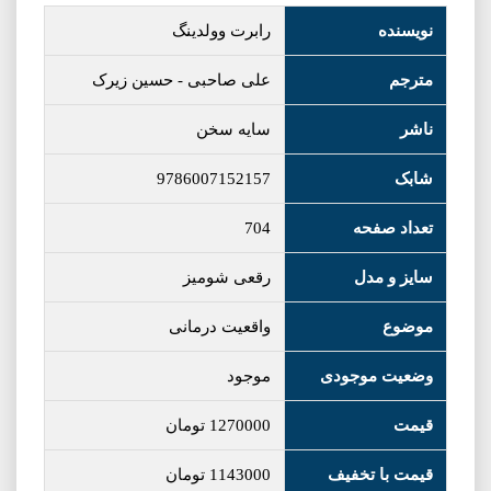
نویسنده
رابرت وولدینگ
مترجم
علی صاحبی
-
حسین زیرک
ناشر
سایه سخن
شابک
9786007152157
تعداد صفحه
704
سایز و مدل
رقعی شومیز
موضوع
واقعیت درمانی
وضعیت موجودی
موجود
قیمت
1270000
تومان
قیمت با تخفیف
1143000
تومان