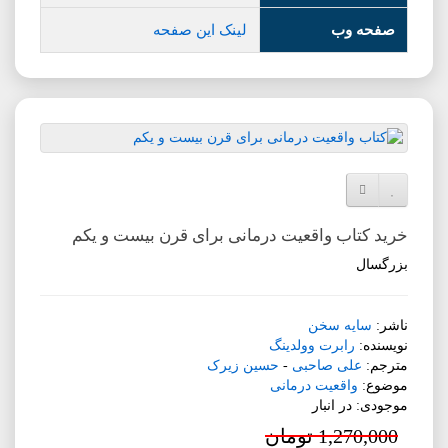
صفحه وب
لینک این صفحه
افزودن به لیست دلخواه
مقایسه این محصول
خرید کتاب واقعیت درمانی برای قرن بیست و یکم
بزرگسال
ناشر:
سایه سخن
نویسنده:
رابرت وولدینگ
مترجم:
علی صاحبی
-
حسین زیرک
موضوع:
واقعیت درمانی
موجودی: در انبار
1,270,000 تومان