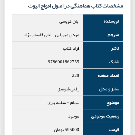
مشخصات کتاب هماهنگی در اصول امواج الیوت
نویسنده
ایان کوپسی
مترجم
مهدی میرزایی - علی قاسمی نژاد
ناشر
آراد کتاب
شابک
9786001862755
تعداد صفحه
228
سایز و مدل
رقعی شومیز
موضوع
سهام
-
سفته بازی
وضعیت موجودی
موجود
قیمت
595000
تومان