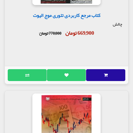
کتاب مرجع کاربردی تئوری موج الیوت
چالش
669,900 تومان
770,000 تومان