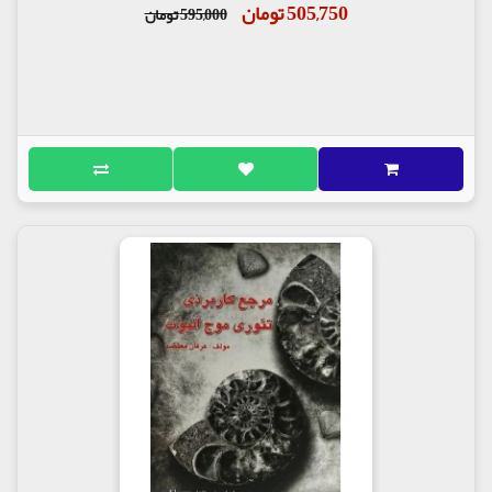
505,750 تومان
595,000 تومان