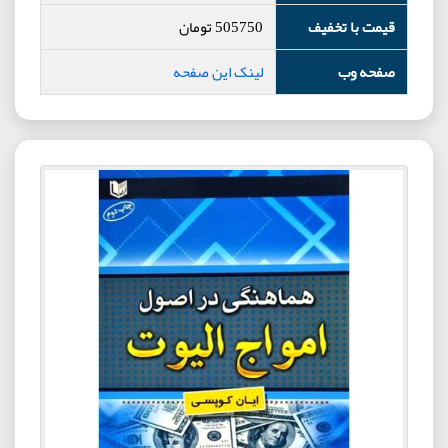
قیمت با تخفیف
505750
تومان
صفحه وب
لینک این صفحه