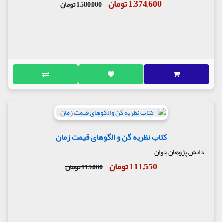
1,374,600 تومان
1,580,000 تومان
کتاب نظریه گن و الگوهای قیمت زمان
دانش پژوهان جوان
111,550 تومان
115,000 تومان