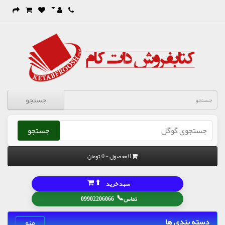
جستجو
جستجو
0 محصول - 0 تومان
⬆
سبد خرید
📞
تماس
09902206066
دسته بندی ها
منو