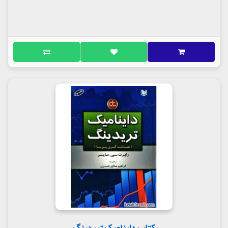
کتاب داینامیک تریدینگ