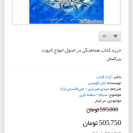
افزودن به لیست دلخواه
مقایسه این محصول
خرید کتاب هماهنگی در اصول امواج الیوت
بزرگسال
ناشر:
آراد کتاب
نویسنده:
ایان کوپسی
مترجم:
مهدی میرزایی - علی قاسمی نژاد
موضوع:
سهام
-
سفته بازی
موجودی: در انبار
595,000 تومان
505,750 تومان
تعداد درخواستی شما