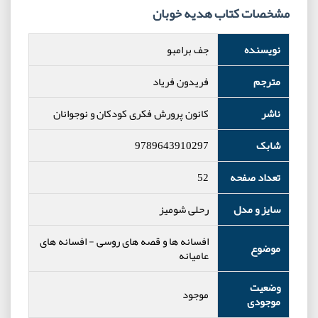
مشخصات کتاب هدیه خوبان
نویسنده
جف برامبو
مترجم
فریدون فریاد
ناشر
کانون پرورش فکری کودکان و نوجوانان
شابک
9789643910297
تعداد صفحه
52
سایز و مدل
رحلی شومیز
افسانه ها و قصه های روسی
-
افسانه های
موضوع
عامیانه
وضعیت
موجود
موجودی