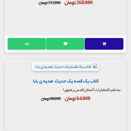
268,000 تومان
335,000 تومان
کتاب یک قصه یک حدیث: هدیه ی بابا
به نشر(انتشارات آستان قدس رضوی)
64,000 تومان
80,000 تومان