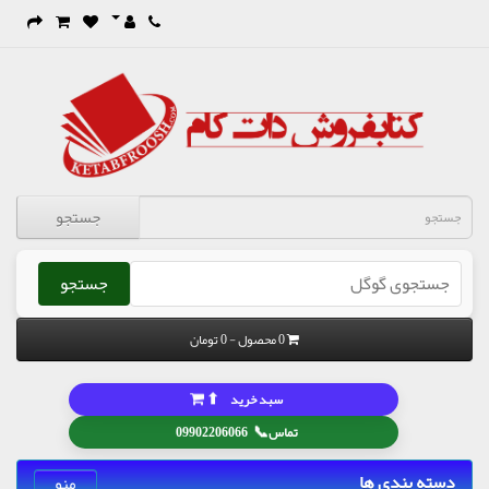
جستجو
جستجو
0 محصول - 0 تومان
⬆
سبد خرید
📞
تماس
09902206066
دسته بندی ها
منو